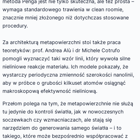
metoda Penga jest nie tylko skuteczna, ale też prosta –
wymaga standardowego trawienia w clean roomie,
znacznie mniej złożonego niż dotychczas stosowane
procedury.
Za architekturą metapowierzchni stoi także praca
teoretyków: prof. Andrea Alù i dr Michele Cotrufo
pomogli wyznaczyć taki wzór linii, który wywoła silne
nieliniowe reakcje materiału. Ich modele pokazały, że
wystarczy periodyczna zmienność szerokości nanolinii,
aby w próbce o grubości kilkuset atomów osiągnąć
makroskopową efektywność nieliniową.
Przełom polega na tym, że metapowierzchnie nie służą
tu jedynie do kontroli światła, jak w nowoczesnych
soczewkach czy wzmacniaczach, ale stają się
narzędziem do generowania samego światła – i to
takiego, które może bezpośrednio współpracować z