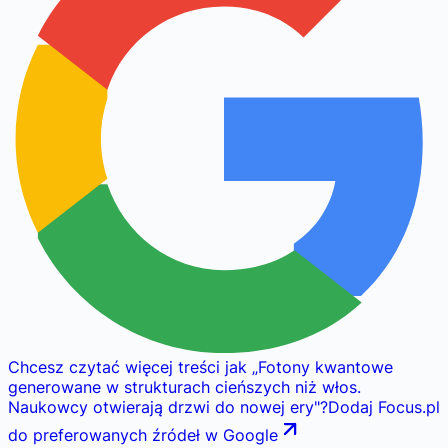
Chcesz czytać więcej treści jak
„
Fotony kwantowe
generowane w strukturach cieńszych niż włos.
Naukowcy otwierają drzwi do nowej ery
"
?
Dodaj Focus.pl
do preferowanych źródeł w Google