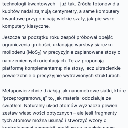
technologii kwantowych – już tak. Źródła fotonów dla
kubitów nadal zajmują centymetry, a same komputery
kwantowe przypominają wielkie szafy, jak pierwsze
komputery klasyczne.
Jeszcze na początku roku zespół próbował obejść
ograniczenia grubości, układając warstwy siarczku
molibdenu (MoS
) w precyzyjnie zaplanowane stosy o
2
naprzemiennych orientacjach. Teraz proponują
platformę komplementarną: nie stosy, lecz ultracienkie
powierzchnie o precyzyjnie wytrawionych strukturach.
Metapowierzchnie działają jak nanometrowe siatki, które
“przeprogramowują” to, jak materiał oddziałuje ze
światłem. Naturalny układ atomów wyznacza pewien
zestaw właściwości optycznych – ale jeśli fragmenty
tych atomów można usunąć i stworzyć wzory o
kontrolowanej geometrii, możliwe są zupełnie nowe