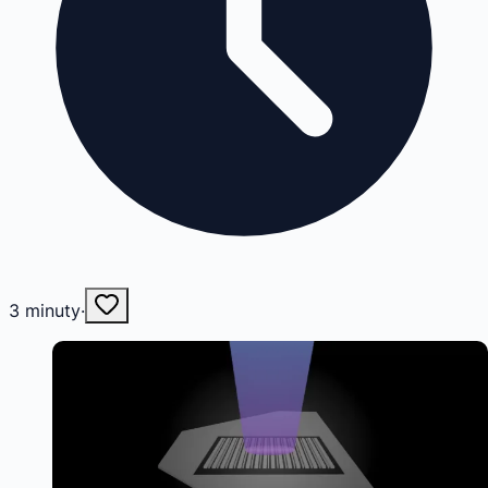
3
minuty
·