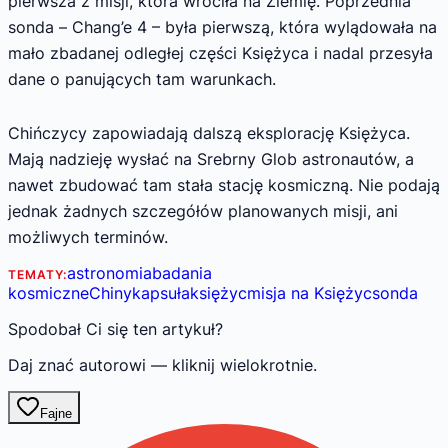
pierwsza z misji, która wróciła na Ziemię. Poprzednia
sonda – Chang’e 4 – była pierwszą, która wylądowała na
mało zbadanej odległej części Księżyca i nadal przesyła
dane o panujących tam warunkach.
Chińczycy zapowiadają dalszą eksplorację Księżyca.
Mają nadzieję wysłać na Srebrny Glob astronautów, a
nawet zbudować tam stała stację kosmiczną. Nie podają
jednak żadnych szczegółów planowanych misji, ani
możliwych terminów.
astronomia
badania
TEMATY:
kosmiczne
Chiny
kapsuła
księżyc
misja na Księżyc
sonda
Spodobał Ci się ten artykuł?
Daj znać autorowi — kliknij wielokrotnie.
Fajne