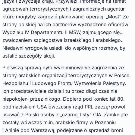
język i zwyczaje kraju. Przywieźli informacje na temat
ugrupowań terrorystycznych i zagranicznych agentur,
które mogłyby zagrozić planowanej operacji „Most”. Ze
strony polskiej na ich partnerów wyznaczono oficerów
Wydziału IV Departamentu II MSW, zajmującego się…
zwalczaniem szpiegostwa izraelskiego i arabskiego.
Niedawni wrogowie usiedli do wspólnych rozmów, by
ustalić szczegóły akcji.
Pierwszą sprawą było wyeliminowanie zagrożenia ze
strony arabskich organizacji terrorystycznych w Polsce:
Hezbollahu i Ludowego Frontu Wyzwolenia Palestyny.
Ich przedstawiciele działali tu przez długi czas nie
niepokojeni przez nikogo. Dopiero pod koniec lat 80.
pod naciskiem USA ówczesny rząd PRL zaczął powoli
usuwać z Polski osoby z „czarnej listy” CIA. Zamknięte
zostały wówczas m.in. arabskie firmy w Poznaniu
i Aninie pod Warszawą, podejrzane o sprzedaż broni