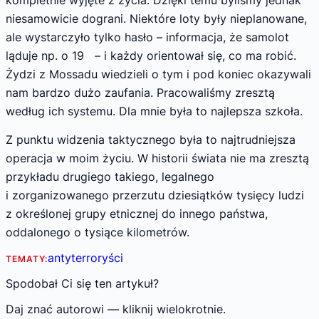
kompletnie wyjęte z życia. Dzięki temu byliśmy jednak
niesamowicie dograni. Niektóre loty były nieplanowane,
ale wystarczyło tylko hasło – informacja, że samolot
ląduje np. o 19 – i każdy orientował się, co ma robić.
Żydzi z Mossadu wiedzieli o tym i pod koniec okazywali
nam bardzo dużo zaufania. Pracowaliśmy zresztą
według ich systemu. Dla mnie była to najlepsza szkoła.
Z punktu widzenia taktycznego była to najtrudniejsza
operacja w moim życiu. W historii świata nie ma zresztą
przykładu drugiego takiego, legalnego
i zorganizowanego przerzutu dziesiątków tysięcy ludzi
z określonej grupy etnicznej do innego państwa,
oddalonego o tysiące kilometrów.
antyterroryści
TEMATY:
Spodobał Ci się ten artykuł?
Daj znać autorowi — kliknij wielokrotnie.