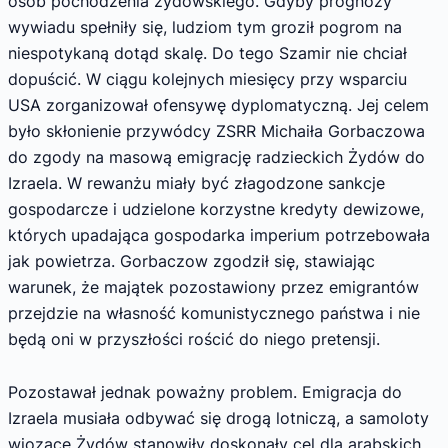
osób pochodzenia żydowskiego. Gdyby prognozy
wywiadu spełniły się, ludziom tym groził pogrom na
niespotykaną dotąd skalę. Do tego Szamir nie chciał
dopuścić. W ciągu kolejnych miesięcy przy wsparciu
USA zorganizował ofensywę dyplomatyczną. Jej celem
było skłonienie przywódcy ZSRR Michaiła Gorbaczowa
do zgody na masową emigrację radzieckich Żydów do
Izraela. W rewanżu miały być złagodzone sankcje
gospodarcze i udzielone korzystne kredyty dewizowe,
których upadająca gospodarka imperium potrzebowała
jak powietrza. Gorbaczow zgodził się, stawiając
warunek, że majątek pozostawiony przez emigrantów
przejdzie na własność komunistycznego państwa i nie
będą oni w przyszłości rościć do niego pretensji.
Pozostawał jednak poważny problem. Emigracja do
Izraela musiała odbywać się drogą lotniczą, a samoloty
wiozące Żydów stanowiły doskonały cel dla arabskich