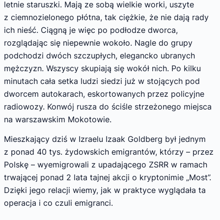
letnie staruszki. Mają ze sobą wielkie worki, uszyte
z ciemnozielonego płótna, tak ciężkie, że nie dają rady
ich nieść. Ciągną je więc po podłodze dworca,
rozglądając się niepewnie wokoło. Nagle do grupy
podchodzi dwóch szczupłych, elegancko ubranych
mężczyzn. Wszyscy skupiają się wokół nich. Po kilku
minutach cała setka ludzi siedzi już w stojących pod
dworcem autokarach, eskortowanych przez policyjne
radiowozy. Konwój rusza do ściśle strzeżonego miejsca
na warszawskim Mokotowie.
Mieszkający dziś w Izraelu Izaak Goldberg był jednym
z ponad 40 tys. żydowskich emigrantów, którzy – przez
Polskę – wyemigrowali z upadającego ZSRR w ramach
trwającej ponad 2 lata tajnej akcji o kryptonimie „Most”.
Dzięki jego relacji wiemy, jak w praktyce wyglądała ta
operacja i co czuli emigranci.