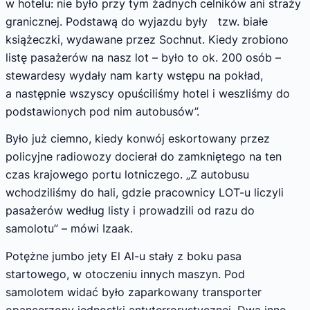
w hotelu: nie było przy tym żadnych celników ani straży
granicznej. Podstawą do wyjazdu były tzw. białe
książeczki, wydawane przez Sochnut. Kiedy zrobiono
listę pasażerów na nasz lot – było to ok. 200 osób –
stewardesy wydały nam karty wstępu na pokład,
a następnie wszyscy opuściliśmy hotel i weszliśmy do
podstawionych pod nim autobusów”.
Było już ciemno, kiedy konwój eskortowany przez
policyjne radiowozy docierał do zamkniętego na ten
czas krajowego portu lotniczego. „Z autobusu
wchodziliśmy do hali, gdzie pracownicy LOT-u liczyli
pasażerów według listy i prowadzili od razu do
samolotu” – mówi Izaak.
Potężne jumbo jety El Al-u stały z boku pasa
startowego, w otoczeniu innych maszyn. Pod
samolotem widać było zaparkowany transporter
opancerzony jednostki antyterrorystycznej. Dwa inne