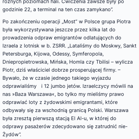
różnych poziomach hali. Ćwiczenia zawsze były po
godzinie 22, a terminal na ten czas zamykano”.
Po zakończeniu operacji „Most” w Polsce grupa Piotra
była wykorzystywana jeszcze przez kilka lat do
prowadzenia odpraw emigrantów odlatujących do
Izraela z lotnisk w b. ZSRR. „Lataliśmy do Moskwy, Sankt
Petersburga, Kijowa, Odessy, Symferopola,
Dniepropietrowska, Mińska, Homla czy Tbilisi – wylicza
Piotr, dziś właściciel dobrze prosperującej firmy. –
Bywało, że w czasie jednego takiego wyjazdu
odprawialiśmy i 12 jumbo jetów. Izraelczycy mówili na
nas »Baza Warszawa«, bo tylko my mieliśmy prawo
odprawiać loty z żydowskimi emigrantami, które
odbywały się za wschodnią granicą Polski. Warszawa
była zresztą pierwszą stacją El Al-u, w której do
odprawy pasażerów zdecydowano się zatrudnić nie-
Żydów”.