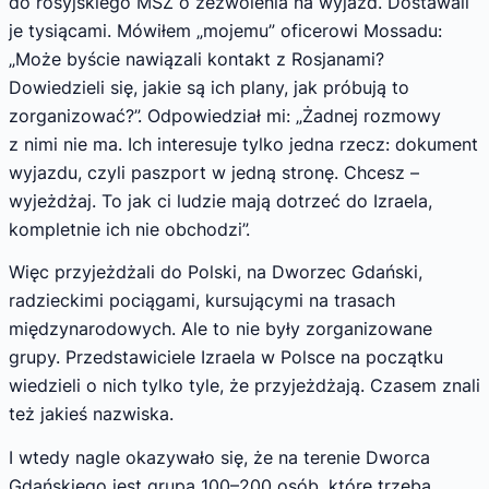
do rosyjskiego MSZ o zezwolenia na wyjazd. Dostawali
je tysiącami. Mówiłem „mojemu” oficerowi Mossadu:
„Może byście nawiązali kontakt z Rosjanami?
Dowiedzieli się, jakie są ich plany, jak próbują to
zorganizować?”. Odpowiedział mi: „Żadnej rozmowy
z nimi nie ma. Ich interesuje tylko jedna rzecz: dokument
wyjazdu, czyli paszport w jedną stronę. Chcesz –
wyjeżdżaj. To jak ci ludzie mają dotrzeć do Izraela,
kompletnie ich nie obchodzi”.
Więc przyjeżdżali do Polski, na Dworzec Gdański,
radzieckimi pociągami, kursującymi na trasach
międzynarodowych. Ale to nie były zorganizowane
grupy. Przedstawiciele Izraela w Polsce na początku
wiedzieli o nich tylko tyle, że przyjeżdżają. Czasem znali
też jakieś nazwiska.
I wtedy nagle okazywało się, że na terenie Dworca
Gdańskiego jest grupa 100–200 osób, które trzeba