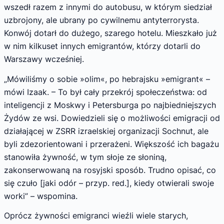
wszedł razem z innymi do autobusu, w którym siedział
uzbrojony, ale ubrany po cywilnemu antyterrorysta.
Konwój dotarł do dużego, szarego hotelu. Mieszkało już
w nim kilkuset innych emigrantów, którzy dotarli do
Warszawy wcześniej.
„Mówiliśmy o sobie »olim«, po hebrajsku »emigrant« –
mówi Izaak. – To był cały przekrój społeczeństwa: od
inteligencji z Moskwy i Petersburga po najbiedniejszych
Żydów ze wsi. Dowiedzieli się o możliwości emigracji od
działającej w ZSRR izraelskiej organizacji Sochnut, ale
byli zdezorientowani i przerażeni. Większość ich bagażu
stanowiła żywność, w tym słoje ze słoniną,
zakonserwowaną na rosyjski sposób. Trudno opisać, co
się czuło [jaki odór – przyp. red.], kiedy otwierali swoje
worki” – wspomina.
Oprócz żywności emigranci wieźli wiele starych,