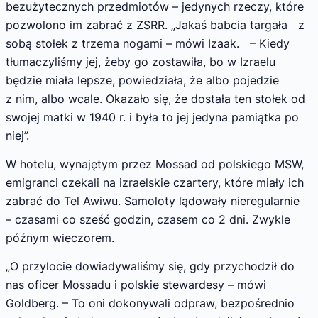
bezużytecznych przedmiotów – jedynych rzeczy, które
pozwolono im zabrać z ZSRR. „Jakaś babcia targała z
sobą stołek z trzema nogami – mówi Izaak. – Kiedy
tłumaczyliśmy jej, żeby go zostawiła, bo w Izraelu
będzie miała lepsze, powiedziała, że albo pojedzie
z nim, albo wcale. Okazało się, że dostała ten stołek od
swojej matki w 1940 r. i była to jej jedyna pamiątka po
niej”.
W hotelu, wynajętym przez Mossad od polskiego MSW,
emigranci czekali na izraelskie czartery, które miały ich
zabrać do Tel Awiwu. Samoloty lądowały nieregularnie
– czasami co sześć godzin, czasem co 2 dni. Zwykle
późnym wieczorem.
„O przylocie dowiadywaliśmy się, gdy przychodził do
nas oficer Mossadu i polskie stewardesy – mówi
Goldberg. – To oni dokonywali odpraw, bezpośrednio