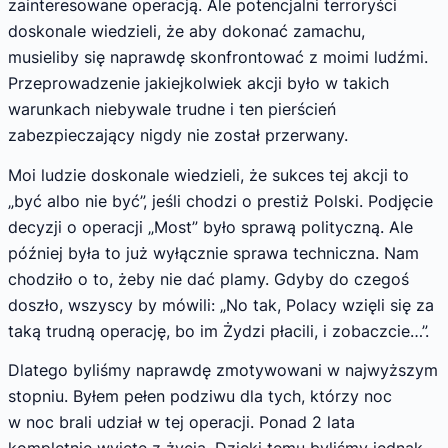
zainteresowane operacją. Ale potencjalni terroryści
doskonale wiedzieli, że aby dokonać zamachu,
musieliby się naprawdę skonfrontować z moimi ludźmi.
Przeprowadzenie jakiejkolwiek akcji było w takich
warunkach niebywale trudne i ten pierścień
zabezpieczający nigdy nie został przerwany.
Moi ludzie doskonale wiedzieli, że sukces tej akcji to
„być albo nie być”, jeśli chodzi o prestiż Polski. Podjęcie
decyzji o operacji „Most” było sprawą polityczną. Ale
później była to już wyłącznie sprawa techniczna. Nam
chodziło o to, żeby nie dać plamy. Gdyby do czegoś
doszło, wszyscy by mówili: „No tak, Polacy wzięli się za
taką trudną operację, bo im Żydzi płacili, i zobaczcie…”.
Dlatego byliśmy naprawdę zmotywowani w najwyższym
stopniu. Byłem pełen podziwu dla tych, którzy noc
w noc brali udział w tej operacji. Ponad 2 lata