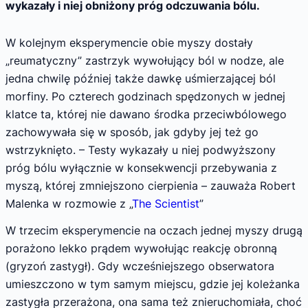
wykazały i niej obniżony próg odczuwania bólu.
W kolejnym eksperymencie obie myszy dostały
„reumatyczny” zastrzyk wywołujący ból w nodze, ale
jedna chwilę później także dawkę uśmierzającej ból
morfiny. Po czterech godzinach spędzonych w jednej
klatce ta, której nie dawano środka przeciwbólowego
zachowywała się w sposób, jak gdyby jej też go
wstrzyknięto. – Testy wykazały u niej podwyższony
próg bólu wyłącznie w konsekwencji przebywania z
myszą, której zmniejszono cierpienia – zauważa Robert
Malenka w rozmowie z „
The Scientist
”
W trzecim eksperymencie na oczach jednej myszy drugą
porażono lekko prądem wywołując reakcję obronną
(gryzoń zastygł). Gdy wcześniejszego obserwatora
umieszczono w tym samym miejscu, gdzie jej koleżanka
zastygła przerażona, ona sama też znieruchomiała, choć