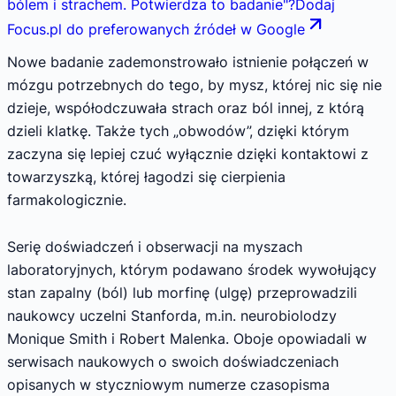
bólem i strachem. Potwierdza to badanie
"
?
Dodaj
Focus.pl do preferowanych źródeł w Google
Nowe badanie zademonstrowało istnienie połączeń w
mózgu potrzebnych do tego, by mysz, której nic się nie
dzieje, współodczuwała strach oraz ból innej, z którą
dzieli klatkę. Także tych „obwodów”, dzięki którym
zaczyna się lepiej czuć wyłącznie dzięki kontaktowi z
towarzyszką, której łagodzi się cierpienia
farmakologicznie.
Serię doświadczeń i obserwacji na myszach
laboratoryjnych, którym podawano środek wywołujący
stan zapalny (ból) lub morfinę (ulgę) przeprowadzili
naukowcy uczelni Stanforda, m.in. neurobiolodzy
Monique Smith i Robert Malenka. Oboje opowiadali w
serwisach naukowych o swoich doświadczeniach
opisanych w styczniowym numerze czasopisma