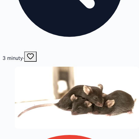
3
minuty
·