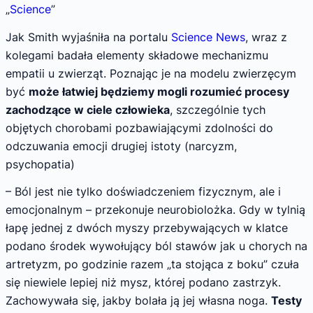
„
Science
”
Jak Smith wyjaśniła na portalu
Science News
, wraz z
kolegami badała elementy składowe mechanizmu
empatii u zwierząt. Poznając je na modelu zwierzęcym
być
może łatwiej będziemy mogli rozumieć procesy
zachodzące w ciele człowieka
, szczególnie tych
objętych chorobami pozbawiającymi zdolności do
odczuwania emocji drugiej istoty (narcyzm,
psychopatia)
– Ból jest nie tylko doświadczeniem fizycznym, ale i
emocjonalnym – przekonuje neurobiolożka. Gdy w tylnią
łapę jednej z dwóch myszy przebywających w klatce
podano środek wywołujący ból stawów jak u chorych na
artretyzm, po godzinie razem „ta stojąca z boku” czuła
się niewiele lepiej niż mysz, której podano zastrzyk.
Zachowywała się, jakby bolała ją jej własna noga.
Testy