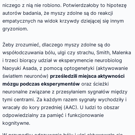
niczego z nią nie robiono. Potwierdzałoby to hipotezę
autorów badania, że myszy zdolne są do reakcji
empatycznych na widok krzywdy dziejącej się innym
gryzoniom.
Żeby zrozumieć, dlaczego myszy zdolne są do
współodczuwania bólu, ulgi czy strachu, Smith, Malenka
i trzeci biorący udział w eksperymencie neurobiolog
Naoyuki Asada, z pomocą optogenetyki (aktywowanie
światłem neuronów)
prześledzili miejsca aktywności
mózgu podczas eksperymentów
oraz ścieżki
neuronalne związane z przesyłaniem sygnałów między
tymi centrami. Za każdym razem sygnały wychodziły i
wracały do kory przedniej (AAC). U ludzi to obszar
odpowiedzialny za pamięć i funkcjonowanie
kognitywne.
W przypadku odczuwania bólu i ulgi aktywowało się