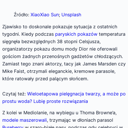
Źródło:
XiaoXiao Sun
;
Unsplash
Zjawisko to doskonale pokazuje sytuacja z ostatnich
tygodni. Kiedy podczas
paryskich pokazów
temperatura
sięgnęła bezwzględnych 38 stopni Celsjusza,
organizatorzy pokazu domu mody Dior nie oferowali
gościom żadnych przenośnych gadżetów chłodzących.
Zamiast tego znani aktorzy, tacy jak James Marsden czy
Mike Faist, otrzymali eleganckie, kremowe parasole,
które ratowały przed palącym słońcem.
Czytaj też:
Wieloetapowa pielęgnacja twarzy, a może po
prostu woda? Lubię proste rozwiązania
Z kolei w Mediolanie, na wybiegu u Thoma Browne’a,
modele maszerowali
, trzymając w dłoniach parasol
Bureberry
w szaro-białe pasy, podczas gdy celebryci w