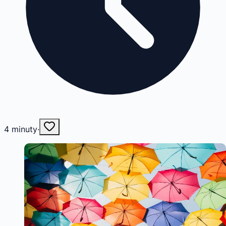
4
minuty
·