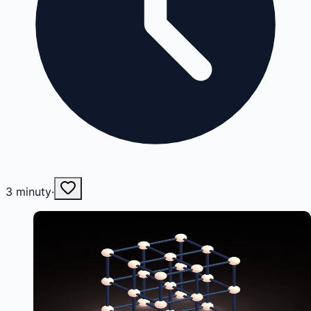
3
minuty
·