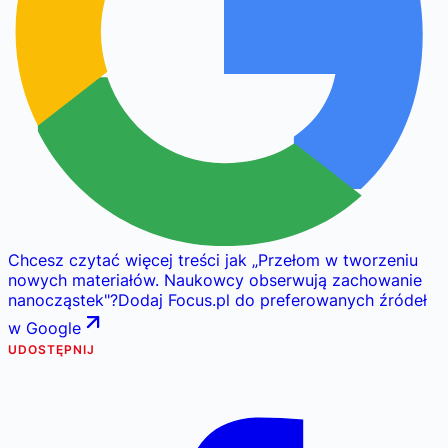
Chcesz czytać więcej treści jak
„
Przełom w tworzeniu
nowych materiałów. Naukowcy obserwują zachowanie
nanocząstek
"
?
Dodaj Focus.pl do preferowanych źródeł
w Google
UDOSTĘPNIJ