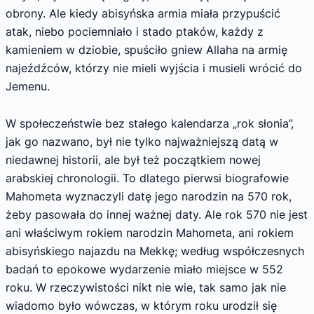
obrony. Ale kiedy abisyńska armia miała przypuścić
atak, niebo pociemniało i stado ptaków, każdy z
kamieniem w dziobie, spuściło gniew Allaha na armię
najeźdźców, którzy nie mieli wyjścia i musieli wrócić do
Jemenu.
W społeczeństwie bez stałego kalendarza „rok słonia”,
jak go nazwano, był nie tylko najważniejszą datą w
niedawnej historii, ale był też początkiem nowej
arabskiej chronologii. To dlatego pierwsi biografowie
Mahometa wyznaczyli datę jego narodzin na 570 rok,
żeby pasowała do innej ważnej daty. Ale rok 570 nie jest
ani właściwym rokiem narodzin Mahometa, ani rokiem
abisyńskiego najazdu na Mekkę; według współczesnych
badań to epokowe wydarzenie miało miejsce w 552
roku. W rzeczywistości nikt nie wie, tak samo jak nie
wiadomo było wówczas, w którym roku urodził się