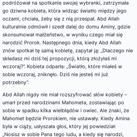
podróżował na spotkanie swojej wybranki, zatrzymała
go dziwna kobieta, która widząc światło między jego
oczami, chciała, żeby się z nią przespał. Abd Allah
kulturalnie odmówił i szedł dalej do domu Aminy, gdzie
skonsumował małżeństwo, w wyniku czego miał się
narodzić Prorok. Następnego dnia, kiedy Abd Allah
znów spotkał tę samą kobietę, zapytał ją: „Dlaczego nie
składasz mi dziś tej propozycji, którą złożyłaś mi
wczoraj?”. Kobieta odparła: „Światło, które miałeś w
sobie wczoraj, zniknęło. Dziś nie jesteś mi już
potrzebny”.
Abd Allah nigdy nie miał rozszyfrować słów kobiety –
umarł przed narodzinami Mahometa, zostawiając po
sobie w spadku kilka wielbłądów i owiec. Ale znaki, że
Mahomet będzie Prorokiem, nie ustawały. Kiedy Amina
była w ciąży, usłyszała głos, który jej powiedział:
„Nosisz w sobie Pana tego ludu, a kiedy się narodzi,