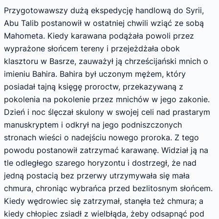
Przygotowawszy dużą ekspedycję handlową do Syrii,
Abu Talib postanowił w ostatniej chwili wziąć ze sobą
Mahometa. Kiedy karawana podążała powoli przez
wyprażone słońcem tereny i przejeżdżała obok
klasztoru w Basrze, zauważył ją chrześcijański mnich o
imieniu Bahira. Bahira był uczonym mężem, który
posiadał tajną księgę proroctw, przekazywaną z
pokolenia na pokolenie przez mnichów w jego zakonie.
Dzień i noc ślęczał skulony w swojej celi nad prastarym
manuskryptem i odkrył na jego podniszczonych
stronach wieści o nadejściu nowego proroka. Z tego
powodu postanowił zatrzymać karawanę. Widział ją na
tle odległego szarego horyzontu i dostrzegł, że nad
jedną postacią bez przerwy utrzymywała się mała
chmura, chroniąc wybrańca przed bezlitosnym słońcem.
Kiedy wędrowiec się zatrzymał, stanęła też chmura; a
kiedy chłopiec zsiadł z wielbłąda, żeby odsapnąć pod