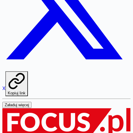
X
Kopiuj link
Załaduj więcej