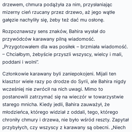
drzewem, chmura podążyła za nim, przysłaniając
mizerny cień rzucany przez drzewo, aż jego wątłe
gałęzie nachyliły się, żeby też dać mu osłonę.
Rozpoznawszy sens znaków, Bahira wysłał do
przywódców karawany pilną wiadomość.
„Przygotowałem dla was posiłek – brzmiała wiadomość.
– Chciałbym, żebyście przyszli wszyscy, wielcy i mali,
poddani i wolni”.
Członkowie karawany byli zaniepokojeni. Mijali ten
klasztor wiele razy po drodze do Syrii, ale Bahira nigdy
wcześniej nie zwrócił na nich uwagi. Mimo to
postanowili zatrzymać się na wieczór w towarzystwie
starego mnicha. Kiedy jedli, Bahira zauważył, że
młodzieńca, którego widział z oddali, tego, którego
chroniły chmury i drzewa, nie było wśród reszty. Zapytał
przybyłych, czy wszyscy z karawany są obecni. „Niech