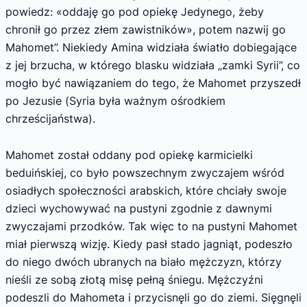
powiedz: «oddaję go pod opiekę Jedynego, żeby
chronił go przez złem zawistników», potem nazwij go
Mahomet”. Niekiedy Amina widziała światło dobiegające
z jej brzucha, w którego blasku widziała „zamki Syrii”, co
mogło być nawiązaniem do tego, że Mahomet przyszedł
po Jezusie (Syria była ważnym ośrodkiem
chrześcijaństwa).
Mahomet został oddany pod opiekę karmicielki
beduińskiej, co było powszechnym zwyczajem wśród
osiadłych społeczności arabskich, które chciały swoje
dzieci wychowywać na pustyni zgodnie z dawnymi
zwyczajami przodków. Tak więc to na pustyni Mahomet
miał pierwszą wizję. Kiedy pasł stado jagniąt, podeszło
do niego dwóch ubranych na biało mężczyzn, którzy
nieśli ze sobą złotą misę pełną śniegu. Mężczyźni
podeszli do Mahometa i przycisnęli go do ziemi. Sięgnęli