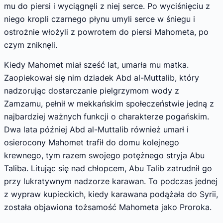
mu do piersi i wyciągnęli z niej serce. Po wyciśnięciu z
niego kropli czarnego płynu umyli serce w śniegu i
ostrożnie włożyli z powrotem do piersi Mahometa, po
czym zniknęli.
Kiedy Mahomet miał sześć lat, umarła mu matka.
Zaopiekował się nim dziadek Abd al-Muttalib, który
nadzorując dostarczanie pielgrzymom wody z
Zamzamu, pełnił w mekkańskim społeczeństwie jedną z
najbardziej ważnych funkcji o charakterze pogańskim.
Dwa lata później Abd al-Muttalib również umarł i
osierocony Mahomet trafił do domu kolejnego
krewnego, tym razem swojego potężnego stryja Abu
Taliba. Litując się nad chłopcem, Abu Talib zatrudnił go
przy lukratywnym nadzorze karawan. To podczas jednej
z wypraw kupieckich, kiedy karawana podążała do Syrii,
została objawiona tożsamość Mahometa jako Proroka.