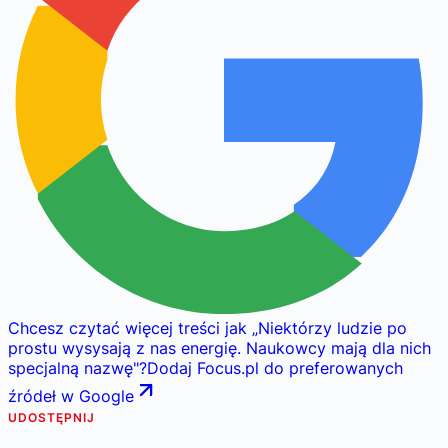
Chcesz czytać więcej treści jak
„
Niektórzy ludzie po
prostu wysysają z nas energię. Naukowcy mają dla nich
specjalną nazwę
"
?
Dodaj Focus.pl do preferowanych
źródeł w Google
UDOSTĘPNIJ