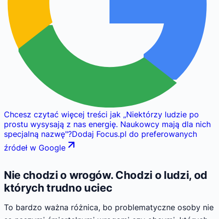
Chcesz czytać więcej treści jak
„
Niektórzy ludzie po
prostu wysysają z nas energię. Naukowcy mają dla nich
specjalną nazwę
"
?
Dodaj Focus.pl do preferowanych
źródeł w Google
Nie chodzi o wrogów. Chodzi o ludzi, od
których trudno uciec
To bardzo ważna różnica, bo problematyczne osoby nie