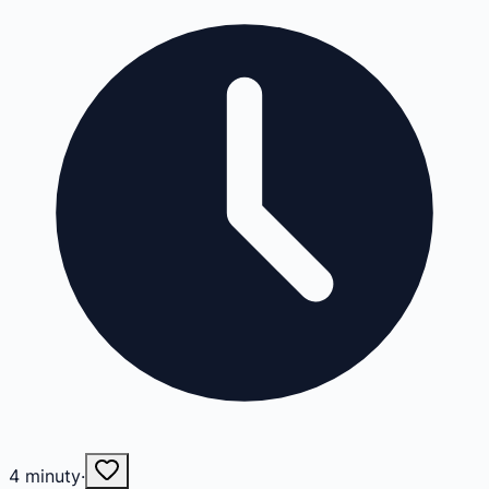
4
minuty
·