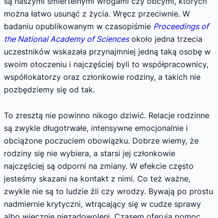
są naszymi śmiertelnymi wrogami czy obcymi, których
można łatwo usunąć z życia. Wręcz przeciwnie. W
badaniu opublikowanym w czasopiśmie
Proceedings of
the National Academy of Sciences
około jedna trzecia
uczestników wskazała przynajmniej jedną taką osobę w
swoim otoczeniu i najczęściej byli to współpracownicy,
współlokatorzy oraz członkowie rodziny, a takich nie
pozbędziemy się od tak.
To zresztą nie powinno nikogo dziwić. Relacje rodzinne
są zwykle długotrwałe, intensywne emocjonalnie i
obciążone poczuciem obowiązku. Dobrze wiemy, że
rodziny się nie wybiera, a starsi jej członkowie
najczęściej są odporni na zmiany. W efekcie często
jesteśmy skazani na kontakt z nimi. Co też ważne,
zwykle nie są to ludzie źli czy wrodzy. Bywają po prostu
nadmiernie krytyczni, wtrącający się w cudze sprawy
albo wiecznie niezadowoleni. Czasem oferują pomoc,