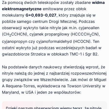
Za pomocą dwóch teleskopów zostały zbadane
widma
elektromagnetyczne
emitowane przez obłok
molekularny
G+0,693-0,027
, który znajduje się w
pobliże samego centrum Drogi Mlecznej. Podczas
obserwacji wykryto takie nitryle jak m.in. cyjanoallen
(CH
CCHCN), cyjanek propargilowy (HCCCCH
CN),
2
2
cyjanopropyn czy cyjanoformaldehyd (HCOCN). Ten
ostatni wykryto już podczas wcześniejszych badań w
gwiazdobiorze Strzelca w obłokach TMC-1 i Sgr B2.
Na podstawie danych naukowcy stwierdzają wprost, że
nitryle należą do jednej z najbardziej rozpowszechnionej
grupy związków we Wszechświecie. Jak mówi dr Miguel
A Requena-Torres, wykładowca na Towson University w
Maryland, w USA i jeden ze współautorów:
Dzięki naszym obserwacjom wiemy teraz, że nitryle