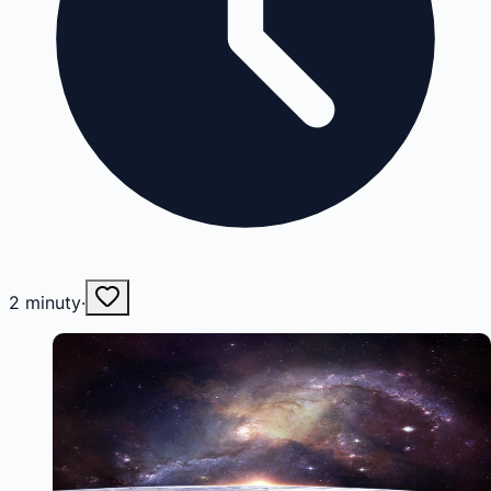
2
minuty
·