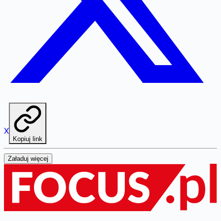
X
Kopiuj link
Załaduj więcej