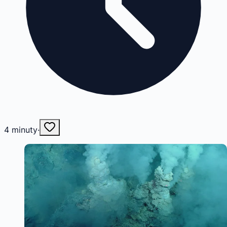
4
minuty
·