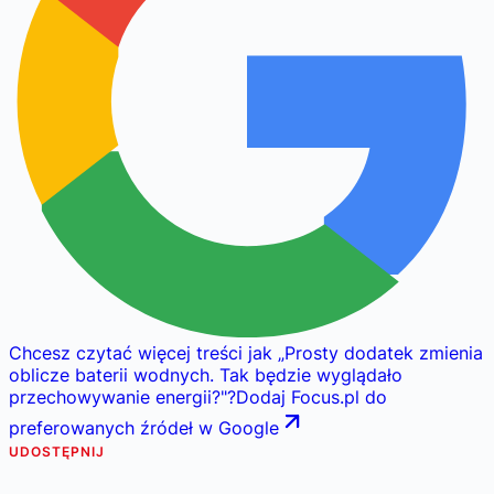
Chcesz czytać więcej treści jak
„
Prosty dodatek zmienia
oblicze baterii wodnych. Tak będzie wyglądało
przechowywanie energii?
"
?
Dodaj Focus.pl do
preferowanych źródeł w Google
UDOSTĘPNIJ