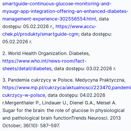
smartguide-continuous-glucose-monitoring-and-
mysugr-app-integration-offering-an-enhanced-diabetes-
management-experience-302556554.html
, data
dostępu: 05.02.2026 r.,
https://www.accu-
chek.pl/produkty/smartguide-cgm
; data dostępu:
05.02.2026 r.
2. World Health Organization. Diabetes,
https://www.who.int/news-room/fact-
sheets/detail/diabetes
, data dostępu: 03.02.2026 r.
3. Pandemia cukrzycy w Polsce. Medycyna Praktyczna,
https://www.mp.pl/cukrzyca/aktualnosci/223470,pandemi
cukrzycy-w-polsce
, data dostępu: 04.02.2026
r.Mergenthaler P., Lindauer U., Dienel G.A., Meisel A.
Sugar for the brain: the role of glucose in physiological
and pathological brain functionTrends Neurosci. 2013
October; 36(10): 587–597.