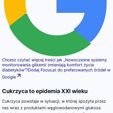
Chcesz czytać więcej treści jak
„
Nowoczesne systemy
monitorowania glikemii zmieniają komfort życia
diabetyków
"
?
Dodaj Focus.pl do preferowanych źródeł w
Google
Cukrzyca to epidemia XXI wieku
Cukrzyca powstaje w sytuacji, w której spożyta przez
nas wraz z produktami węglowodanowymi glukoza