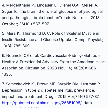
4. Mergenthaler P., Lindauer U., Dienel G.A., Meisel A.
Sugar for the brain: the role of glucose in physiological
and pathological brain functionTrends Neurosci. 2013
October; 36(10): 587–597.
5. Merz K., Thurmond D. C. Role of Skeletal Muscle in
Insulin Resistance and Glucose Uptake. Compr Physiol.;
10(3): 785–809.
6. Ndumele CE et al. Cardiovascular-Kidney-Metabolic
Health: A Presidential Advisory From the American Heart
Association. Circulation. 2023 Nov 14;148(20):1606-
1635.
7. Semenkovich K., Brown ME, Svrakic DM, Lustman PJ.
Depression in type 2 diabetes mellitus: prevalence,
impact, and treatment. Drugs. 2015 Apr;75(6):577-87,
https://pubmed.ncbi.nlm.nih.gov/25851098/
, data