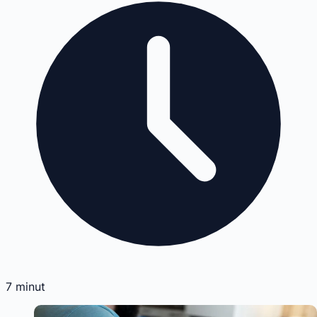
7
minut