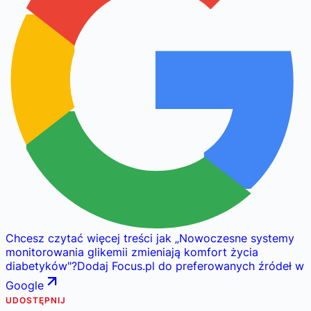
Chcesz czytać więcej treści jak
„
Nowoczesne systemy
monitorowania glikemii zmieniają komfort życia
diabetyków
"
?
Dodaj Focus.pl do preferowanych źródeł w
Google
UDOSTĘPNIJ