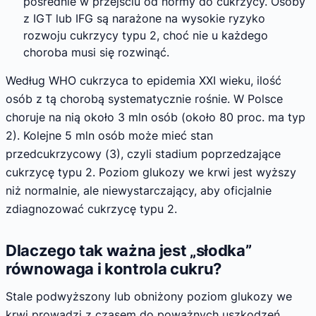
pośrednie w przejściu od normy do cukrzycy. Osoby
z IGT lub IFG są narażone na wysokie ryzyko
rozwoju cukrzycy typu 2, choć nie u każdego
choroba musi się rozwinąć.
Według WHO cukrzyca to epidemia XXI wieku, ilość
osób z tą chorobą systematycznie rośnie. W Polsce
choruje na nią około 3 mln osób (około 80 proc. ma typ
2). Kolejne 5 mln osób może mieć stan
przedcukrzycowy (3), czyli stadium poprzedzające
cukrzycę typu 2. Poziom glukozy we krwi jest wyższy
niż normalnie, ale niewystarczający, aby oficjalnie
zdiagnozować cukrzycę typu 2.
Dlaczego tak ważna jest „słodka”
równowaga i kontrola cukru?
Stale podwyższony lub obniżony poziom glukozy we
krwi prowadzi z czasem do poważnych uszkodzeń