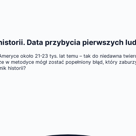
istorii. Data przybycia pierwszych lud
w Ameryce około 21-23 tys. lat temu – tak do niedawna tw
e w metodyce mógł zostać popełniony błąd, który zaburzy
ik historii?