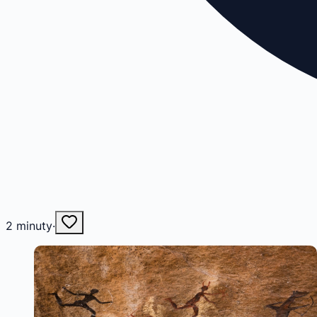
2
minuty
·