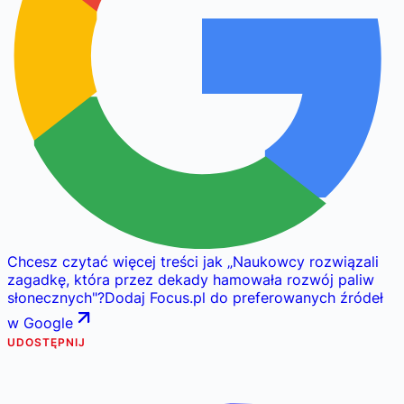
Chcesz czytać więcej treści jak
„
Naukowcy rozwiązali
zagadkę, która przez dekady hamowała rozwój paliw
słonecznych
"
?
Dodaj Focus.pl do preferowanych źródeł
w Google
UDOSTĘPNIJ