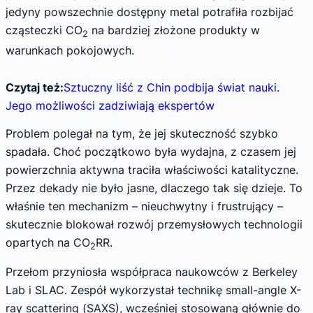
jedyny powszechnie dostępny metal potrafiła rozbijać
cząsteczki CO
na bardziej złożone produkty w
2
warunkach pokojowych.
Czytaj też:
Sztuczny liść z Chin podbija świat nauki.
Jego możliwości zadziwiają ekspertów
Problem polegał na tym, że jej skuteczność szybko
spadała. Choć początkowo była wydajna, z czasem jej
powierzchnia aktywna traciła właściwości katalityczne.
Przez dekady nie było jasne, dlaczego tak się dzieje. To
właśnie ten mechanizm – nieuchwytny i frustrujący –
skutecznie blokował rozwój przemysłowych technologii
opartych na CO
RR.
2
Przełom przyniosła współpraca naukowców z Berkeley
Lab i SLAC. Zespół wykorzystał technikę small-angle X-
ray scattering (SAXS), wcześniej stosowaną głównie do