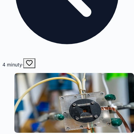
4
minuty
·