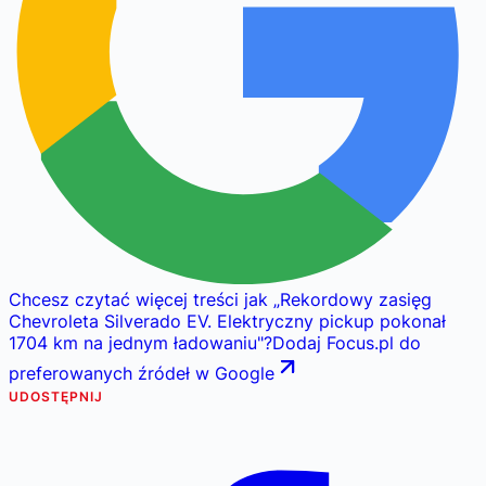
Chcesz czytać więcej treści jak
„
Rekordowy zasięg
Chevroleta Silverado EV. Elektryczny pickup pokonał
1704 km na jednym ładowaniu
"
?
Dodaj Focus.pl do
preferowanych źródeł w Google
UDOSTĘPNIJ