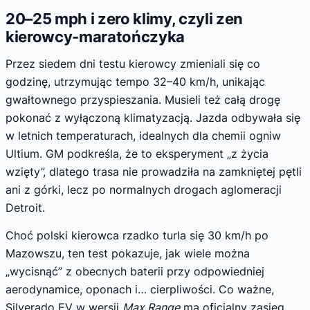
20–25 mph i zero klimy, czyli zen
kierowcy-maratończyka
Przez siedem dni testu kierowcy zmieniali się co
godzinę, utrzymując tempo 32–40 km/h, unikając
gwałtownego przyspieszania. Musieli też całą drogę
pokonać z wyłączoną klimatyzacją. Jazda odbywała się
w letnich temperaturach, idealnych dla chemii ogniw
Ultium. GM podkreśla, że to eksperyment „z życia
wzięty”, dlatego trasa nie prowadziła na zamkniętej pętli
ani z górki, lecz po normalnych drogach aglomeracji
Detroit.
Choć polski kierowca rzadko turla się 30 km/h po
Mazowszu, ten test pokazuje, jak wiele można
„wycisnąć” z obecnych baterii przy odpowiedniej
aerodynamice, oponach i… cierpliwości. Co ważne,
Silverado EV w wersji
Max Range
ma oficjalny zasięg