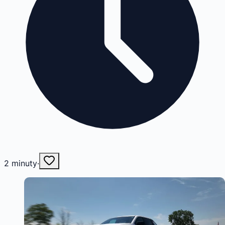
2
minuty
·