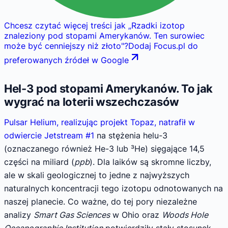
Chcesz czytać więcej treści jak
„
Rzadki izotop
znaleziony pod stopami Amerykanów. Ten surowiec
może być cenniejszy niż złoto
"
?
Dodaj Focus.pl do
preferowanych źródeł w Google
Hel-3 pod stopami Amerykanów. To jak
wygrać na loterii wszechczasów
Pulsar Helium, realizując projekt Topaz, natrafił w
odwiercie Jetstream #1
na stężenia helu-3
(oznaczanego również He-3 lub ³He) sięgające 14,5
części na miliard (
ppb
). Dla laików są skromne liczby,
ale w skali geologicznej to jedne z najwyższych
naturalnych koncentracji tego izotopu odnotowanych na
naszej planecie. Co ważne, do tej pory niezależne
analizy
Smart Gas Sciences
w Ohio oraz
Woods Hole
Oceanographic Institution
potwierdziły stały stosunek