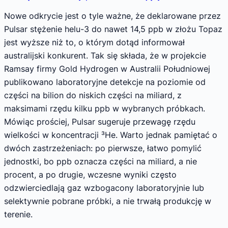
Nowe odkrycie jest o tyle ważne, że deklarowane przez
Pulsar stężenie helu-3 do nawet 14,5 ppb w złożu Topaz
jest wyższe niż to, o którym dotąd informował
australijski konkurent. Tak się składa, że w projekcie
Ramsay firmy Gold Hydrogen w Australii Południowej
publikowano laboratoryjne detekcje na poziomie od
części na bilion do niskich części na miliard, z
maksimami rzędu kilku ppb w wybranych próbkach.
Mówiąc prościej, Pulsar sugeruje przewagę rzędu
wielkości w koncentracji ³He. Warto jednak pamiętać o
dwóch zastrzeżeniach: po pierwsze, łatwo pomylić
jednostki, bo ppb oznacza części na miliard, a nie
procent, a po drugie, wczesne wyniki często
odzwierciedlają gaz wzbogacony laboratoryjnie lub
selektywnie pobrane próbki, a nie trwałą produkcję w
terenie.