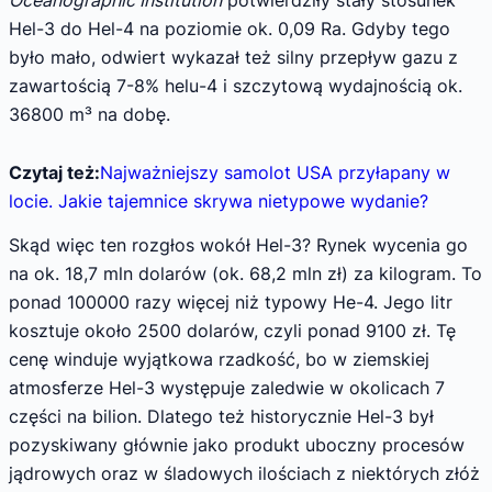
Hel-3 do Hel-4 na poziomie ok. 0,09 Ra. Gdyby tego
było mało, odwiert wykazał też silny przepływ gazu z
zawartością 7-8% helu-4 i szczytową wydajnością ok.
36800 m³ na dobę.
Czytaj też:
Najważniejszy samolot USA przyłapany w
locie. Jakie tajemnice skrywa nietypowe wydanie?
Skąd więc ten rozgłos wokół Hel-3? Rynek wycenia go
na ok. 18,7 mln dolarów (ok. 68,2 mln zł) za kilogram. To
ponad 100000 razy więcej niż typowy He-4. Jego litr
kosztuje około 2500 dolarów, czyli ponad 9100 zł. Tę
cenę winduje wyjątkowa rzadkość, bo w ziemskiej
atmosferze Hel-3 występuje zaledwie w okolicach 7
części na bilion. Dlatego też historycznie Hel-3 był
pozyskiwany głównie jako produkt uboczny procesów
jądrowych oraz w śladowych ilościach z niektórych złóż