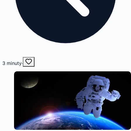
3
minuty
·