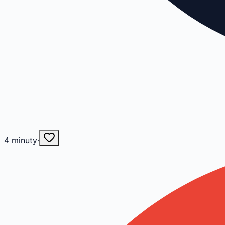
4
minuty
·