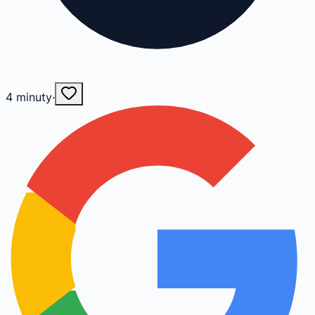
4
minuty
·