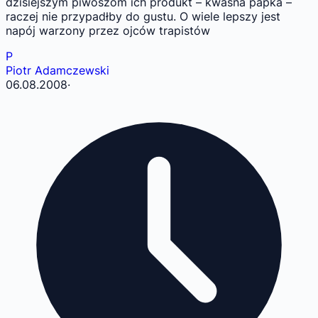
dzisiejszym piwoszom ich produkt – kwaśna papka –
raczej nie przypadłby do gustu. O wiele lepszy jest
napój warzony przez ojców trapistów
P
Piotr Adamczewski
06.08.2008
·