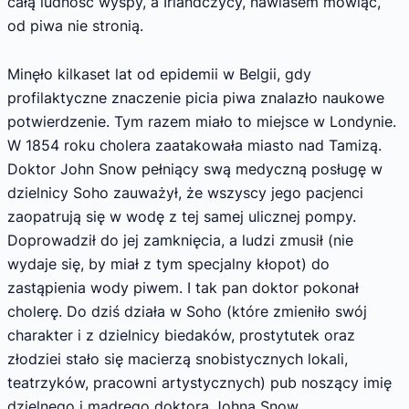
całą ludność wyspy, a Irlandczycy, nawiasem mówiąc,
od piwa nie stronią.
Minęło kilkaset lat od epidemii w Belgii, gdy
profilaktyczne znaczenie picia piwa znalazło naukowe
potwierdzenie. Tym razem miało to miejsce w Londynie.
W 1854 roku cholera zaatakowała miasto nad Tamizą.
Doktor John Snow pełniący swą medyczną posługę w
dzielnicy Soho zauważył, że wszyscy jego pacjenci
zaopatrują się w wodę z tej samej ulicznej pompy.
Doprowadził do jej zamknięcia, a ludzi zmusił (nie
wydaje się, by miał z tym specjalny kłopot) do
zastąpienia wody piwem. I tak pan doktor pokonał
cholerę. Do dziś działa w Soho (które zmieniło swój
charakter i z dzielnicy biedaków, prostytutek oraz
złodziei stało się macierzą snobistycznych lokali,
teatrzyków, pracowni artystycznych) pub noszący imię
dzielnego i mądrego doktora Johna Snow.