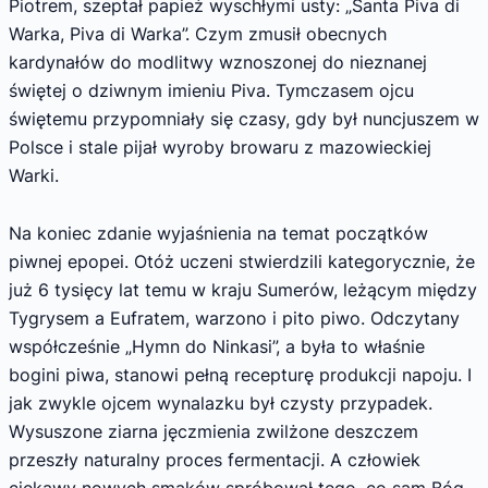
Piotrem, szeptał papież wyschłymi usty: „Santa Piva di
Warka, Piva di Warka”. Czym zmusił obecnych
kardynałów do modlitwy wznoszonej do nieznanej
świętej o dziwnym imieniu Piva. Tymczasem ojcu
świętemu przypomniały się czasy, gdy był nuncjuszem w
Polsce i stale pijał wyroby browaru z mazowieckiej
Warki.
Na koniec zdanie wyjaśnienia na temat początków
piwnej epopei. Otóż uczeni stwierdzili kategorycznie, że
już 6 tysięcy lat temu w kraju Sumerów, leżącym między
Tygrysem a Eufratem, warzono i pito piwo. Odczytany
współcześnie „Hymn do Ninkasi”, a była to właśnie
bogini piwa, stanowi pełną recepturę produkcji napoju. I
jak zwykle ojcem wynalazku był czysty przypadek.
Wysuszone ziarna jęczmienia zwilżone deszczem
przeszły naturalny proces fermentacji. A człowiek
ciekawy nowych smaków spróbował tego, co sam Bóg