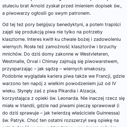
stuleciu brat Arnold zyskał przed imieniem dopisek św.,
a piwowarzy ogłosili go swym patronem.
Od tej też pory belgijscy benedyktyni, a potem trapiści
zajęli się produkcją piwa nie tylko na potrzeby
klasztorne. Interes kwitł ku chwale bożej i zadowoleniu
wiernych. Rosła też zamożność klasztorów i brzuchy
mnichów. Do dziś domy zakonne w Westvleteren,
Westmalle, Orval i Chimay zajmują się piwowarstwem,
przysparzając – jak sądzę – wiernych smakoszy.
Podobnie wyglądała kariera piwa także we Francji, gdzie
warzono ten napój z wielkim powodzeniem już od IV
wieku. Słynęły zaś z piwa Pikardia i Alzacja,
korzystająca z opieki św. Leonarda. Nie inaczej rzecz się
miała w Irlandii, gdzie nad piwami pieczę sprawował (i
do dziś sprawuje – jak twierdzą właściciele Guinnessa)
św. Patryk. Choć ten ostatni rozszerzył swą opiekę na