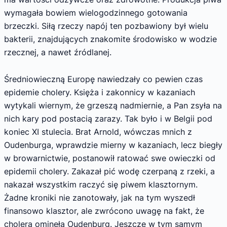
wymagała bowiem wielogodzinnego gotowania
brzeczki. Siłą rzeczy napój ten pozbawiony był wielu
bakterii, znajdujących znakomite środowisko w wodzie
rzecznej, a nawet źródlanej.
Średniowieczną Europę nawiedzały co pewien czas
epidemie cholery. Księża i zakonnicy w kazaniach
wytykali wiernym, że grzeszą nadmiernie, a Pan zsyła na
nich kary pod postacią zarazy. Tak było i w Belgii pod
koniec XI stulecia. Brat Arnold, wówczas mnich z
Oudenburga, wprawdzie mierny w kazaniach, lecz biegły
w browarnictwie, postanowił ratować swe owieczki od
epidemii cholery. Zakazał pić wodę czerpaną z rzeki, a
nakazał wszystkim raczyć się piwem klasztornym.
Żadne kroniki nie zanotowały, jak na tym wyszedł
finansowo klasztor, ale zwrócono uwagę na fakt, że
cholera ominęła Oudenburg. Jeszcze w tym samym