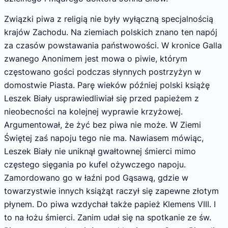
Związki piwa z religią nie były wyłączną specjalnością
krajów Zachodu. Na ziemiach polskich znano ten napój
za czasów powstawania państwowości. W kronice Galla
zwanego Anonimem jest mowa o piwie, którym
częstowano gości podczas słynnych postrzyżyn w
domostwie Piasta. Parę wieków później polski książę
Leszek Biały usprawiedliwiał się przed papieżem z
nieobecności na kolejnej wyprawie krzyżowej.
Argumentował, że żyć bez piwa nie może. W Ziemi
Świętej zaś napoju tego nie ma. Nawiasem mówiąc,
Leszek Biały nie uniknął gwałtownej śmierci mimo
częstego sięgania po kufel ożywczego napoju.
Zamordowano go w łaźni pod Gąsawą, gdzie w
towarzystwie innych książąt raczył się zapewne złotym
płynem. Do piwa wzdychał także papież Klemens VIII. I
to na łożu śmierci. Zanim udał się na spotkanie ze św.