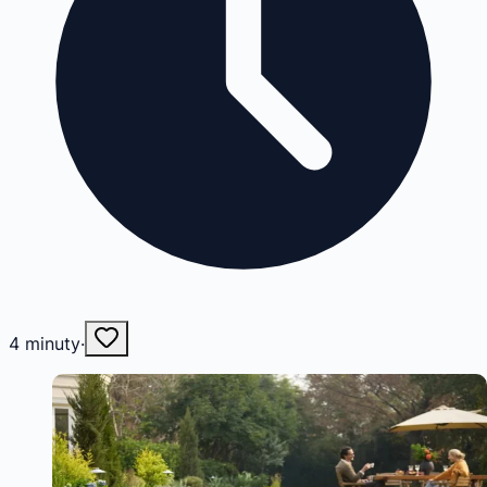
4
minuty
·