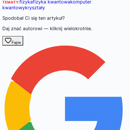
fizyka
fizyka kwantowa
komputer
TEMATY:
kwantowy
kryształy
Spodobał Ci się ten artykuł?
Daj znać autorowi — kliknij wielokrotnie.
Fajne