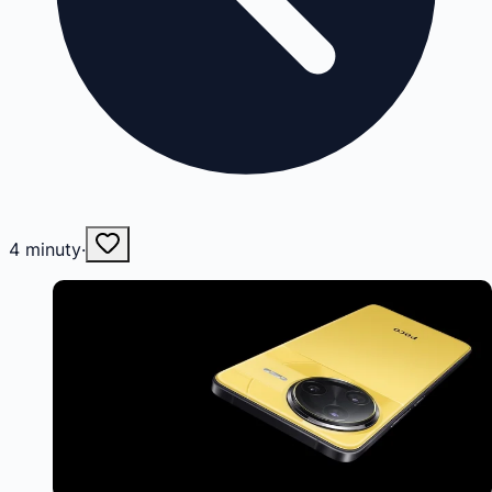
4
minuty
·