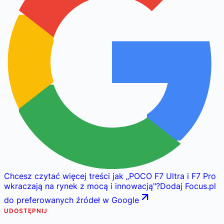
Chcesz czytać więcej treści jak
„
POCO F7 Ultra i F7 Pro
wkraczają na rynek z mocą i innowacją
"
?
Dodaj Focus.pl
do preferowanych źródeł w Google
UDOSTĘPNIJ