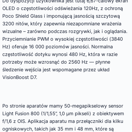
Do dyspozycji użytkownika jest tutaj 6,67-calowy ekran
OLED o częstotliwości odświeżania 120Hz, z ochroną
Poco Shield Glass i imponującą jasnością szczytową
3200 nitów, który zapewnia niezapomniane wrażenia
wizualne – zarówno podczas rozgrywki, jak i oglądania.
Przyciemnianie PWM o wysokiej częstotliwości (3840
Hz) oferuje 16 000 poziomów jasności. Normalna
częstotliwość dotyku wynosi 480 Hz, która w razie
potrzeby może wzrosnąć do 2560 Hz — płynne
śledzenie wejścia jest wspomagane przez układ
VisionBoost D7.
Po stronie aparatów mamy 50-megapikselowy sensor
Light Fusion 800 (1/1,55”, 1,0 µm pikseli) z obiektywem
f/1,6 z OIS. Aplikacja aparatu ma przełączniki dla kilku
ogniskowych, takich jak 35 mm i 48 mm, które są