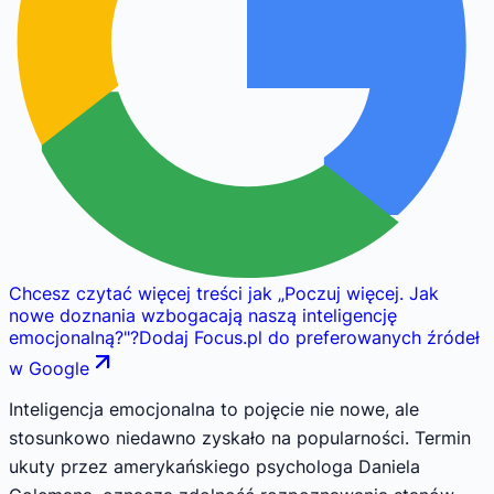
Chcesz czytać więcej treści jak
„
Poczuj więcej. Jak
nowe doznania wzbogacają naszą inteligencję
emocjonalną?
"
?
Dodaj Focus.pl do preferowanych źródeł
w Google
Inteligencja emocjonalna to pojęcie nie nowe, ale
stosunkowo niedawno zyskało na popularności. Termin
ukuty przez amerykańskiego psychologa Daniela