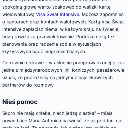
spokojną głową warto spakować do walizki kartę
wielowalutową
Visa Świat Intensive
. Możesz zapomnieć
o kantorach oraz kontach walutowych.
Kartą Visa Świat
Intensive zapłacisz niemal w każdym kraju na świecie,
bez prowizji za przewalutowanie
. Podróże uczą też
planowania oraz radzenia sobie w sytuacjach
kryzysowych bądź nieprzewidzianych.
Co równie ciekawe – w ankiecie przeprowadzonej przez
jedne z międzynarodowych linii lotniczych, pasażerowie
uznali, że podróżnicy są jednymi z najciekawszych
partnerów do rozmowy.
Nieś pomoc
Skoro nie mają chleba, niech jedzą ciastka” – miała
powiedzieć Maria Antonina na wieść, że jej poddani nie
mają co jeść. To pokazuje, jak ważne jest wyjście ze