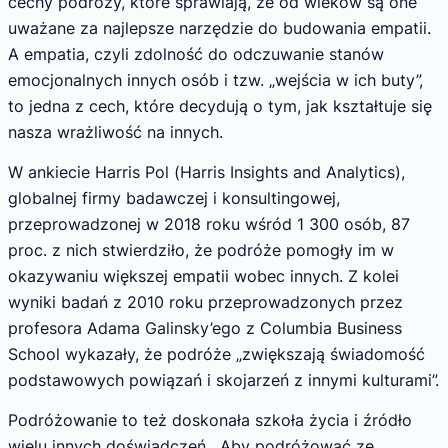
cechy podróży, które sprawiają, że od wieków są one
uważane za najlepsze narzędzie do budowania empatii.
A empatia, czyli zdolność do odczuwanie stanów
emocjonalnych innych osób i tzw. „wejścia w ich buty”,
to jedna z cech, które decydują o tym, jak kształtuje się
nasza wrażliwość na innych.
W ankiecie Harris Pol (Harris Insights and Analytics),
globalnej firmy badawczej i konsultingowej,
przeprowadzonej w 2018 roku wśród 1 300 osób, 87
proc. z nich stwierdziło, że podróże pomogły im w
okazywaniu większej empatii wobec innych. Z kolei
wyniki badań z 2010 roku przeprowadzonych przez
profesora Adama Galinsky’ego z Columbia Business
School wykazały, że podróże „zwiększają świadomość
podstawowych powiązań i skojarzeń z innymi kulturami”.
Podróżowanie to też doskonała szkoła życia i źródło
wielu innych doświadczeń. Aby podróżować ze