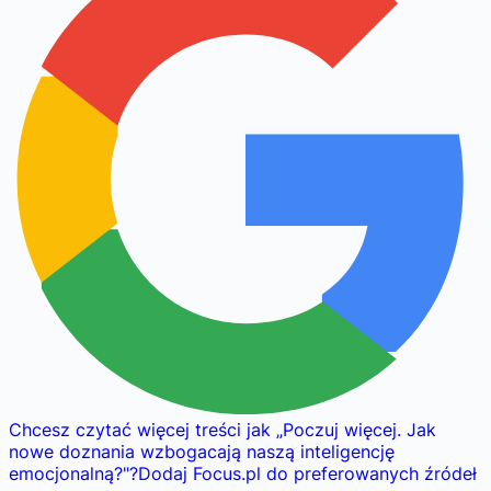
Chcesz czytać więcej treści jak
„
Poczuj więcej. Jak
nowe doznania wzbogacają naszą inteligencję
emocjonalną?
"
?
Dodaj Focus.pl do preferowanych źródeł