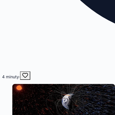
4
minuty
·