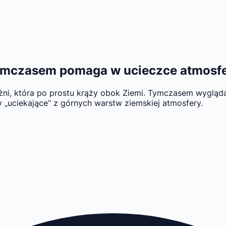
tymczasem pomaga w ucieczce atmosf
i, która po prostu krąży obok Ziemi. Tymczasem wygląda na
y „uciekające” z górnych warstw ziemskiej atmosfery.