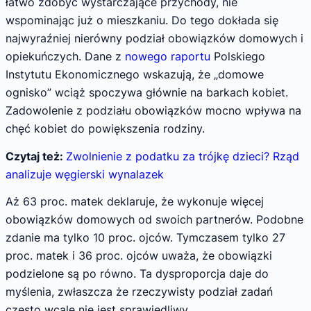
łatwo zdobyć wystarczające przychody, nie
wspominając już o mieszkaniu. Do tego dokłada się
najwyraźniej nierówny podział obowiązków domowych i
opiekuńczych. Dane z
nowego raportu
Polskiego
Instytutu Ekonomicznego wskazują, że „domowe
ognisko” wciąż spoczywa głównie na barkach kobiet.
Zadowolenie z podziału obowiązków mocno wpływa na
chęć kobiet do powiększenia rodziny.
Czytaj też:
Zwolnienie z podatku za trójkę dzieci? Rząd
analizuje węgierski wynalazek
Aż 63 proc. matek deklaruje, że wykonuje więcej
obowiązków domowych od swoich partnerów. Podobne
zdanie ma tylko 10 proc. ojców. Tymczasem tylko 27
proc. matek i 36 proc. ojców uważa, że obowiązki
podzielone są po równo. Ta dysproporcja daje do
myślenia, zwłaszcza że rzeczywisty podział zadań
często wcale nie jest sprawiedliwy.