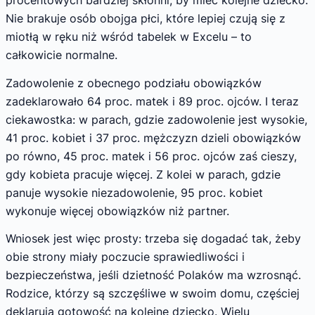
procentowych bardziej skłonni, by mieć kolejne dziecko.
Nie brakuje osób obojga płci, które lepiej czują się z
miotłą w ręku niż wśród tabelek w Excelu – to
całkowicie normalne.
Zadowolenie z obecnego podziału obowiązków
zadeklarowało 64 proc. matek i 89 proc. ojców. I teraz
ciekawostka: w parach, gdzie zadowolenie jest wysokie,
41 proc. kobiet i 37 proc. mężczyzn dzieli obowiązków
po równo, 45 proc. matek i 56 proc. ojców zaś cieszy,
gdy kobieta pracuje więcej. Z kolei w parach, gdzie
panuje wysokie niezadowolenie, 95 proc. kobiet
wykonuje więcej obowiązków niż partner.
Wniosek jest więc prosty: trzeba się dogadać tak, żeby
obie strony miały poczucie sprawiedliwości i
bezpieczeństwa, jeśli dzietność Polaków ma wzrosnąć.
Rodzice, którzy są szczęśliwe w swoim domu, częściej
deklarują gotowość na kolejne dziecko. Wielu