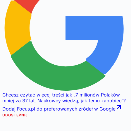
Chcesz czytać więcej treści jak
„
7 milionów Polaków
mniej za 37 lat. Naukowcy wiedzą, jak temu zapobiec
"
?
Dodaj Focus.pl do preferowanych źródeł w Google
UDOSTĘPNIJ