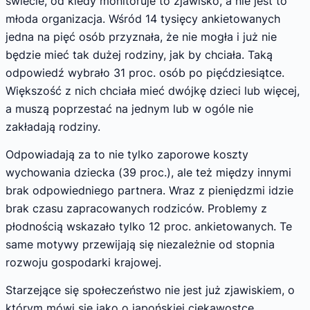
świecie, od kiedy monitoruje to zjawisko, a nie jest to
młoda organizacja. Wśród 14 tysięcy ankietowanych
jedna na pięć osób przyznała, że nie mogła i już nie
będzie mieć tak dużej rodziny, jak by chciała. Taką
odpowiedź wybrało 31 proc. osób po pięćdziesiątce.
Większość z nich chciała mieć dwójkę dzieci lub więcej,
a muszą poprzestać na jednym lub w ogóle nie
zakładają rodziny.
Odpowiadają za to nie tylko zaporowe koszty
wychowania dziecka (39 proc.), ale też między innymi
brak odpowiedniego partnera. Wraz z pieniędzmi idzie
brak czasu zapracowanych rodziców. Problemy z
płodnością wskazało tylko 12 proc. ankietowanych. Te
same motywy przewijają się niezależnie od stopnia
rozwoju gospodarki krajowej.
Starzejące się społeczeństwo nie jest już zjawiskiem, o
którym mówi się jako o japońskiej ciekawostce.