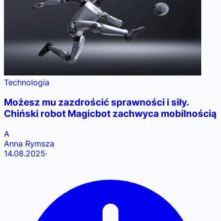
Technologia
Możesz mu zazdrościć sprawności i siły.
Chiński robot Magicbot zachwyca mobilnością
A
Anna Rymsza
14.08.2025
·