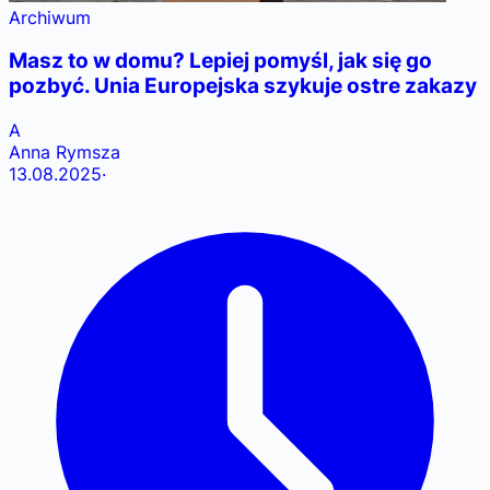
Archiwum
Masz to w domu? Lepiej pomyśl, jak się go
pozbyć. Unia Europejska szykuje ostre zakazy
A
Anna Rymsza
13.08.2025
·