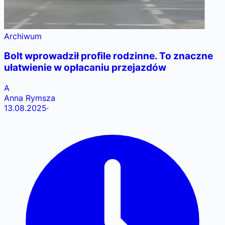
Archiwum
Bolt wprowadził profile rodzinne. To znaczne
ułatwienie w opłacaniu przejazdów
A
Anna Rymsza
13.08.2025
·