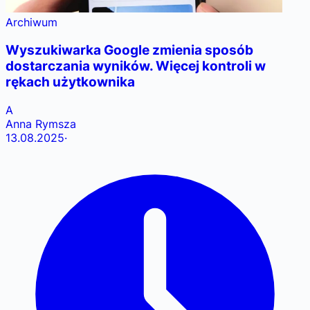
Archiwum
Wyszukiwarka Google zmienia sposób
dostarczania wyników. Więcej kontroli w
rękach użytkownika
A
Anna Rymsza
13.08.2025
·