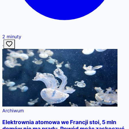
2
minuty
·
Archiwum
Elektrownia atomowa we Francji stoi, 5 mln
domów nie ma prądu. Powód może zaskoczyć