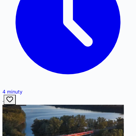
4
minuty
·