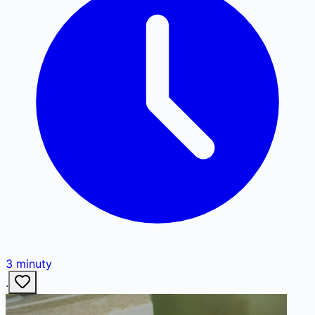
3
minuty
·