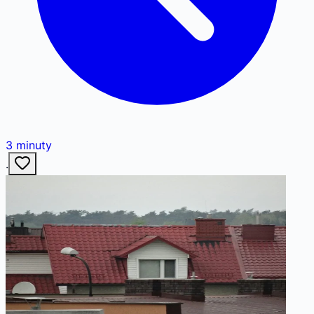
3
minuty
·