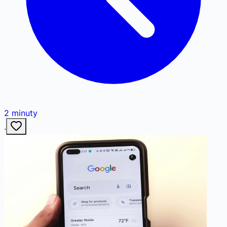
2
minuty
·