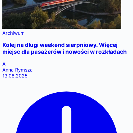
Archiwum
Kolej na długi weekend sierpniowy. Więcej
miejsc dla pasażerów i nowości w rozkładach
A
Anna Rymsza
13.08.2025
·