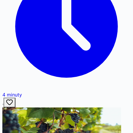
4
minuty
·