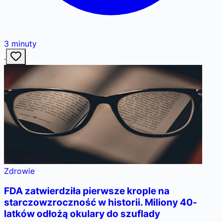
3
minuty
·
Zdrowie
FDA zatwierdziła pierwsze krople na
starczowzroczność w historii. Miliony 40-
latków odłożą okulary do szuflady