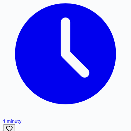
4
minuty
·