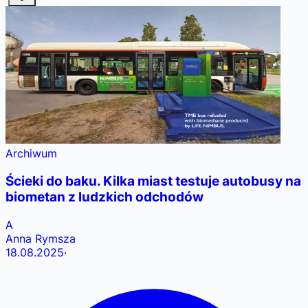
Archiwum
Ścieki do baku. Kilka miast testuje autobusy na
biometan z ludzkich odchodów
A
Anna Rymsza
18.08.2025
·