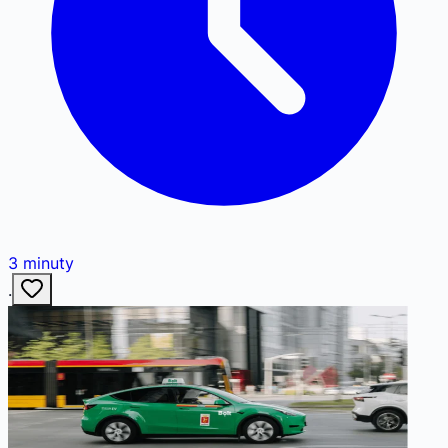
3
minuty
·