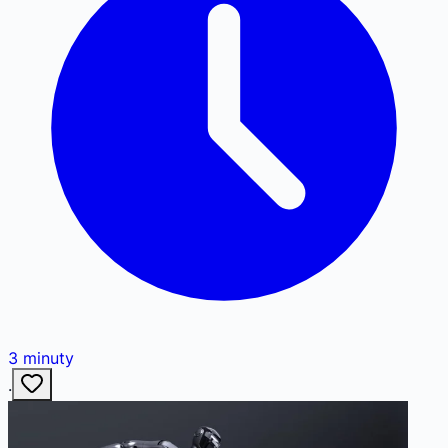
3
minuty
·