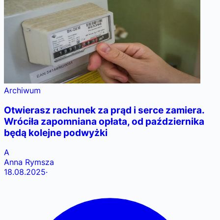
Archiwum
Otwierasz rachunek za prąd i serce zamiera.
Wróciła zapomniana opłata, od października
będą kolejne podwyżki
A
Anna Rymsza
18.08.2025
·