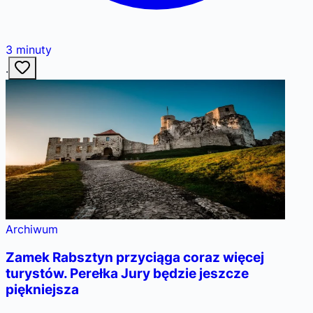
3
minuty
·
Archiwum
Zamek Rabsztyn przyciąga coraz więcej
turystów. Perełka Jury będzie jeszcze
piękniejsza