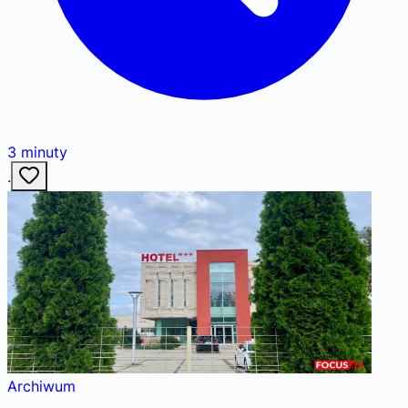
3
minuty
·
Archiwum