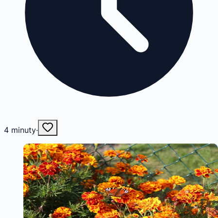
4
minuty
·