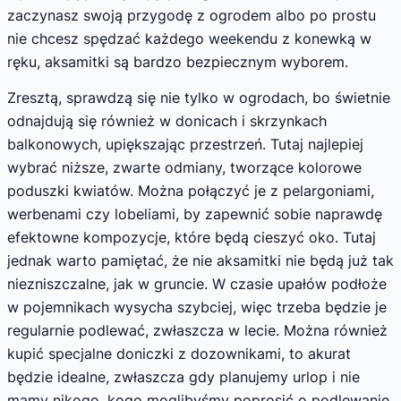
zaczynasz swoją przygodę z ogrodem albo po prostu
nie chcesz spędzać każdego weekendu z konewką w
ręku, aksamitki są bardzo bezpiecznym wyborem.
Zresztą, sprawdzą się nie tylko w ogrodach, bo świetnie
odnajdują się również w donicach i skrzynkach
balkonowych, upiększając przestrzeń. Tutaj najlepiej
wybrać niższe, zwarte odmiany, tworzące kolorowe
poduszki kwiatów. Można połączyć je z pelargoniami,
werbenami czy lobeliami, by zapewnić sobie naprawdę
efektowne kompozycje, które będą cieszyć oko. Tutaj
jednak warto pamiętać, że nie aksamitki nie będą już tak
niezniszczalne, jak w gruncie. W czasie upałów podłoże
w pojemnikach wysycha szybciej, więc trzeba będzie je
regularnie podlewać, zwłaszcza w lecie. Można również
kupić specjalne doniczki z dozownikami, to akurat
będzie idealne, zwłaszcza gdy planujemy urlop i nie
mamy nikogo, kogo moglibyśmy poprosić o podlewanie.