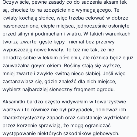
Oczywiście, pewne zasady co do sadzenia aksamitek
są, chociaż to na szczęście nic wymagającego. Te
kwiaty kochają słońce, więc trzeba celować w dobrze
nasłonecznione, ciepłe miejsca, jednocześnie osłonięte
przed silnymi podmuchami wiatru. W takich warunkach
tworzą zwarte, gęste kępy i niemal bez przerwy
wypuszczają nowe kwiaty. To też nie tak, że nie
poradzą sobie w lekkim półcieniu, ale różnica będzie już
zauważalna gołym okiem. Rośliny stają się wyższe,
mniej zwarte i zwykle kwitną nieco słabiej. Jeśli więc
zastanawiasz się, gdzie znaleźć dla nich miejsce,
wybierz najbardziej słoneczny fragment ogrodu.
Aksamitki bardzo często widywałam w towarzystwie
warzyw i to również nie był przypadek, ponieważ ich
charakterystyczny zapach oraz substancje wydzielane
przez korzenie sprawiają, że mogą ograniczać
występowanie niektórych szkodników glebowych.