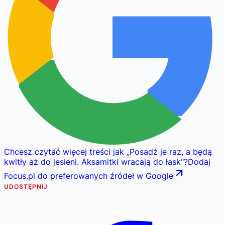
Chcesz czytać więcej treści jak
„
Posadź je raz, a będą
kwitły aż do jesieni. Aksamitki wracają do łask
"
?
Dodaj
Focus.pl do preferowanych źródeł w Google
UDOSTĘPNIJ