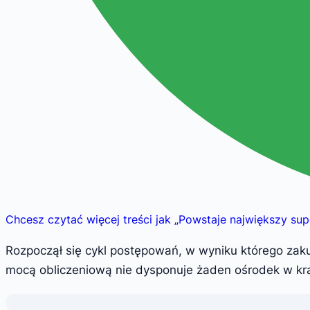
Chcesz czytać więcej treści jak
„
Powstaje największy su
Rozpoczął się cykl postępowań, w wyniku którego zak
mocą obliczeniową nie dysponuje żaden ośrodek w kra