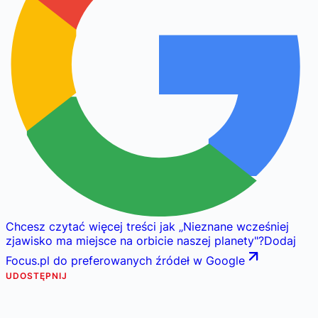
Chcesz czytać więcej treści jak
„
Nieznane wcześniej
zjawisko ma miejsce na orbicie naszej planety
"
?
Dodaj
Focus.pl do preferowanych źródeł w Google
UDOSTĘPNIJ