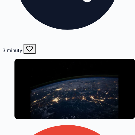
3
minuty
·