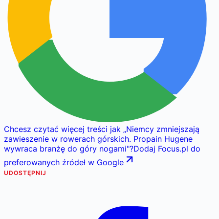
Chcesz czytać więcej treści jak
„
Niemcy zmniejszają
zawieszenie w rowerach górskich. Propain Hugene
wywraca branżę do góry nogami
"
?
Dodaj Focus.pl do
preferowanych źródeł w Google
UDOSTĘPNIJ