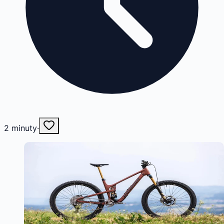
2
minuty
·