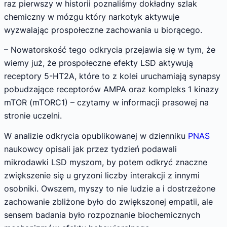
raz pierwszy w historii poznaliśmy dokładny szlak
chemiczny w mózgu który narkotyk aktywuje
wyzwalając prospołeczne zachowania u biorącego.
– Nowatorskość tego odkrycia przejawia się w tym, że
wiemy już, że prospołeczne efekty LSD aktywują
receptory 5-HT2A, które to z kolei uruchamiają synapsy
pobudzające receptorów AMPA oraz kompleks 1 kinazy
mTOR (mTORC1) – czytamy w informacji prasowej na
stronie uczelni.
W analizie odkrycia opublikowanej w dzienniku
PNAS
naukowcy opisali jak przez tydzień podawali
mikrodawki LSD myszom, by potem odkryć znaczne
zwiększenie się u gryzoni liczby interakcji z innymi
osobniki. Owszem, myszy to nie ludzie a i dostrzeżone
zachowanie zbliżone było do zwiększonej empatii, ale
sensem badania było rozpoznanie biochemicznych