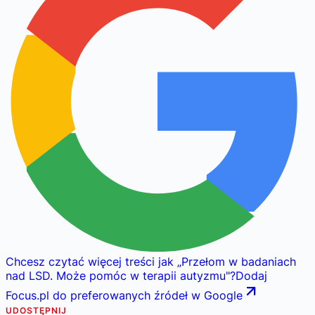
Chcesz czytać więcej treści jak
„
Przełom w badaniach
nad LSD. Może pomóc w terapii autyzmu
"
?
Dodaj
Focus.pl do preferowanych źródeł w Google
UDOSTĘPNIJ