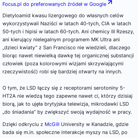
Focus.pl do preferowanych źródeł w Google
Dietyloamid kwasu lizergowego do własnych celów
wykorzystywali Naziści w latach 40-tych, CIA w latach
50-tych i hipisi w latach 60-tych. Ani chemicy III Rzeszy,
ani kierujący nielegalnym programem MK Ultra ani
„dzieci kwiaty” z San Francisco nie wiedzieli, dlaczego
biorąc nawet niewielką dawkę tej organicznej substancji
człowiek (poza kolorowymi wizjami skrzywiającymi
rzeczywistość) robi się bardziej otwarty na innych.
O tym, że LSD łączy się z receptorami serotoniny 5-
HT2A nie wiedzą tego zapewne nawet ci, którzy dzisiaj
biorą, jak to ujęła brytyjska telewizja, mikrodawki LSD
„do śniadania” by zwiększyć swoją wydajność w pracy.
Dzięki odkryciu z
McGill
University w Kanadzie, gdzie
bada się m.in. społeczne interakcje myszy na LSD, po