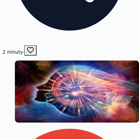
2
minuty
·