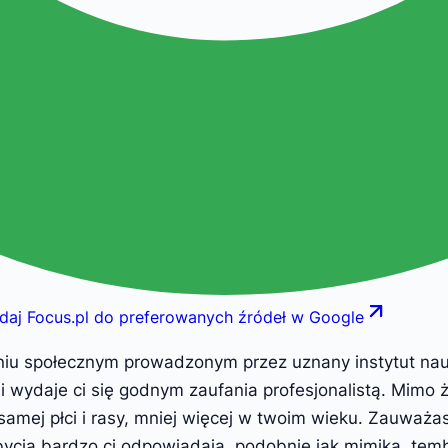
daj Focus.pl do preferowanych źródeł w Google
aniu społecznym prowadzonym przez uznany instytut nau
wili wydaje ci się godnym zaufania profesjonalistą. Mim
amej płci i rasy, mniej więcej w twoim wieku. Zauważas
b bycia bardzo ci odpowiadają, podobnie jak mimika, te