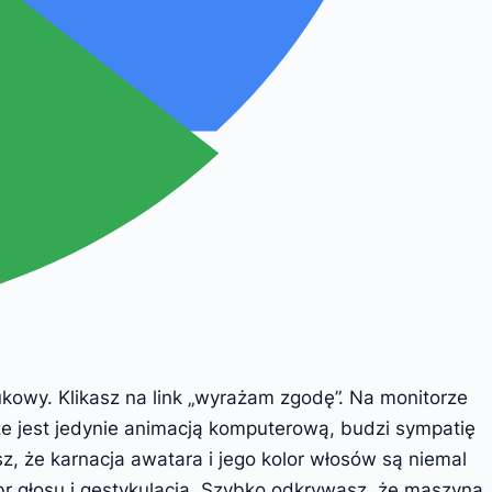
kowy. Klikasz na link „wyrażam zgodę”. Na monitorze
o że jest jedynie animacją komputerową, budzi sympatię
z, że karnacja awatara i jego kolor włosów są niemal
mbr głosu i gestykulacja. Szybko odkrywasz, że maszyna