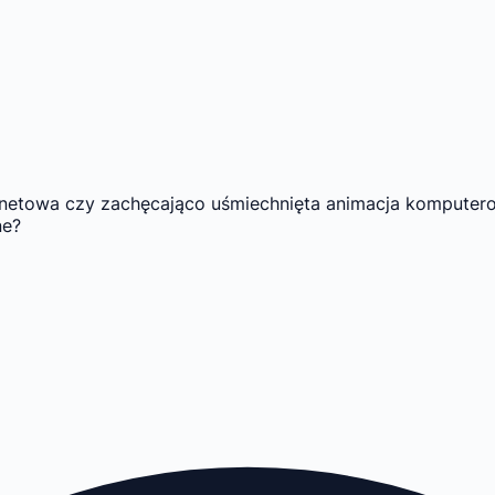
rnetowa czy zachęcająco uśmiechnięta animacja komputerow
ne?