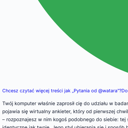
Chcesz czytać więcej treści jak
„
Pytania od @watara
"
?
Do
Twój komputer właśnie zaprosił cię do udziału w bad
pojawia się wirtualny ankieter, który od pierwszej ch
– rozpoznajesz w nim kogoś podobnego do siebie: tej s
identyczne jak twoje. Jego styl ubierania się i sposó