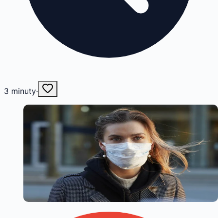
3
minuty
·