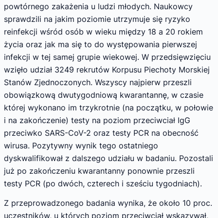
powtórnego zakażenia u ludzi młodych. Naukowcy
sprawdzili na jakim poziomie utrzymuje się ryzyko
reinfekcji wśród osób w wieku między 18 a 20 rokiem
życia oraz jak ma się to do występowania pierwszej
infekcji w tej samej grupie wiekowej. W przedsięwzięciu
wzięło udział 3249 rekrutów Korpusu Piechoty Morskiej
Stanów Zjednoczonych. Wszyscy najpierw przeszli
obowiązkową dwutygodniową kwarantannę, w czasie
której wykonano im trzykrotnie (na początku, w połowie
i na zakończenie) testy na poziom przeciwciał IgG
przeciwko SARS-CoV-2 oraz testy PCR na obecność
wirusa. Pozytywny wynik tego ostatniego
dyskwalifikował z dalszego udziału w badaniu. Pozostali
już po zakończeniu kwarantanny ponownie przeszli
testy PCR (po dwóch, czterech i sześciu tygodniach).
Z przeprowadzonego badania wynika, że około 10 proc.
uczestników, u których poziom przeciwciał wskazywał,