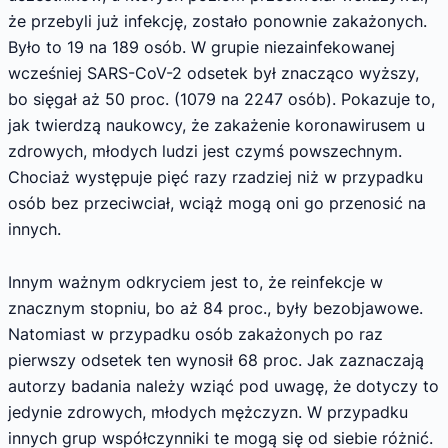
że przebyli już infekcję, zostało ponownie zakażonych.
Było to 19 na 189 osób. W grupie niezainfekowanej
wcześniej SARS-CoV-2 odsetek był znacząco wyższy,
bo sięgał aż 50 proc. (1079 na 2247 osób). Pokazuje to,
jak twierdzą naukowcy, że zakażenie koronawirusem u
zdrowych, młodych ludzi jest czymś powszechnym.
Chociaż występuje pięć razy rzadziej niż w przypadku
osób bez przeciwciał, wciąż mogą oni go przenosić na
innych.
Innym ważnym odkryciem jest to, że reinfekcje w
znacznym stopniu, bo aż 84 proc., były bezobjawowe.
Natomiast w przypadku osób zakażonych po raz
pierwszy odsetek ten wynosił 68 proc. Jak zaznaczają
autorzy badania należy wziąć pod uwagę, że dotyczy to
jedynie zdrowych, młodych mężczyzn. W przypadku
innych grup współczynniki te mogą się od siebie różnić.