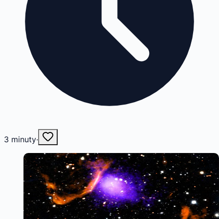
3
minuty
·