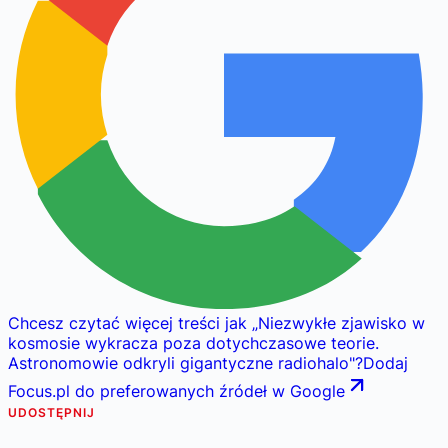
Chcesz czytać więcej treści jak
„
Niezwykłe zjawisko w
kosmosie wykracza poza dotychczasowe teorie.
Astronomowie odkryli gigantyczne radiohalo
"
?
Dodaj
Focus.pl do preferowanych źródeł w Google
UDOSTĘPNIJ