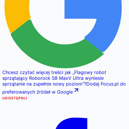
Chcesz czytać więcej treści jak
„
Flagowy robot
sprzątający Roborock S8 MaxV Ultra wyniesie
sprzątanie na zupełnie nowy poziom
"
?
Dodaj Focus.pl do
preferowanych źródeł w Google
UDOSTĘPNIJ