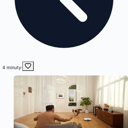
4
minuty
·