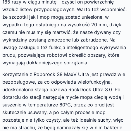
185 razy w ciągu minutę – czyści on powierzchnię
wzdłuż listew przypodłogowych. Warto też wspomnieć,
że szczotki jak i mop mogą zostać uniesione, w
wypadku tego ostatniego na wysokość 20 mm, dzięki
czemu nie musimy się martwić, że nasze dywany czy
wykładziny zostaną zmoczone lub zabrudzone. Na
uwagę zasługuje też funkcja inteligentnego wykrywania
brudu, pozwalająca robotowi określić obszary, które
wymagają dokładniejszego sprzątania.
Korzystanie z Roborock S8 MaxV Ultra jest prawdziwie
bezobsługowe, za co odpowiada wielofunkcyjna,
udoskonalona stacja bazowa RockDock Ultra 3.0. Po
dotarciu do stacji następuje mycie mopa ciepłą wodą i
suszenie w temperaturze 60℃, przez co brud jest
skutecznie usuwany, a po całym procesie mop
pozostaje nie tylko czysty, ale też idealnie suchy, więc
nie ma strachu, że będą namnażały się w nim bakterie.