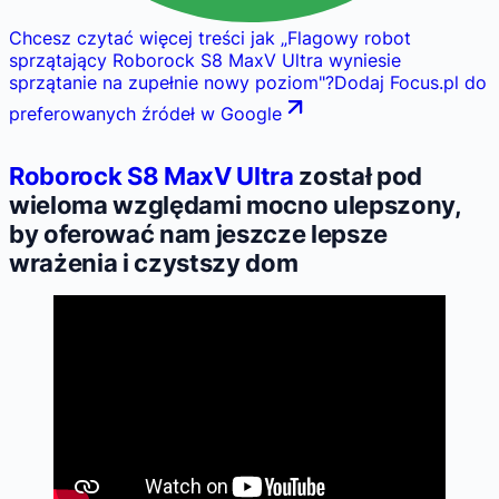
Chcesz czytać więcej treści jak
„
Flagowy robot
sprzątający Roborock S8 MaxV Ultra wyniesie
sprzątanie na zupełnie nowy poziom
"
?
Dodaj Focus.pl do
preferowanych źródeł w Google
Roborock S8 MaxV Ultra
został pod
wieloma względami mocno ulepszony,
by oferować nam jeszcze lepsze
wrażenia i czystszy dom