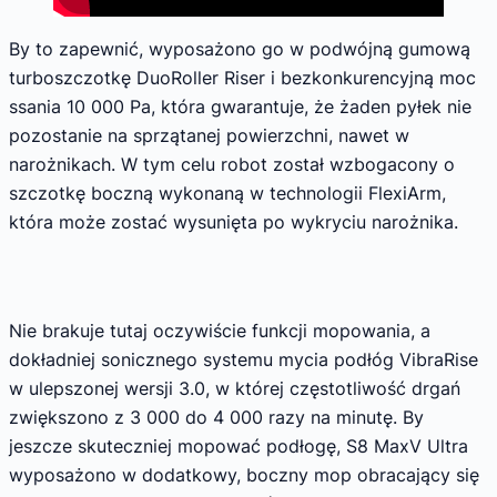
By to zapewnić, wyposażono go w podwójną gumową
turboszczotkę DuoRoller Riser i bezkonkurencyjną moc
ssania 10 000 Pa, która gwarantuje, że żaden pyłek nie
pozostanie na sprzątanej powierzchni, nawet w
narożnikach. W tym celu robot został wzbogacony o
szczotkę boczną wykonaną w technologii FlexiArm,
która może zostać wysunięta po wykryciu narożnika.
Nie brakuje tutaj oczywiście funkcji mopowania, a
dokładniej sonicznego systemu mycia podłóg VibraRise
w ulepszonej wersji 3.0, w której częstotliwość drgań
zwiększono z 3 000 do 4 000 razy na minutę. By
jeszcze skuteczniej mopować podłogę, S8 MaxV Ultra
wyposażono w dodatkowy, boczny mop obracający się