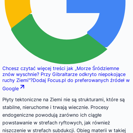
Chcesz czytać więcej treści jak
„
Morze Śródziemne
znów wyschnie? Przy Gibraltarze odkryto niepokojące
ruchy Ziemi
"
?
Dodaj Focus.pl do preferowanych źródeł w
Google
Płyty tektoniczne na Ziemi nie są strukturami, które są
stabilne, nieruchome i trwają wiecznie. Procesy
endogeniczne powodują zarówno ich ciągłe
powstawanie w strefach ryftowych, jak również
niszczenie w strefach subdukcji. Obieg materii w takiej