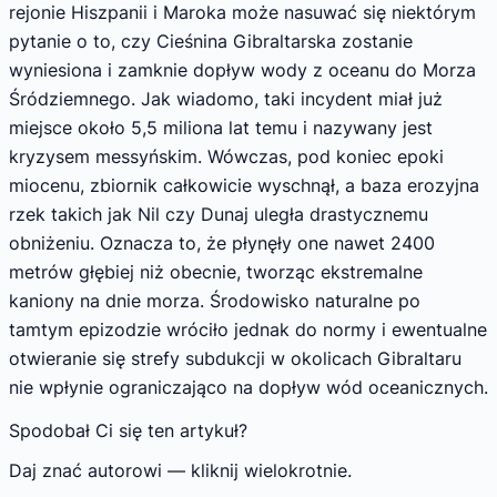
rejonie Hiszpanii i Maroka może nasuwać się niektórym
pytanie o to, czy Cieśnina Gibraltarska zostanie
wyniesiona i zamknie dopływ wody z oceanu do Morza
Śródziemnego. Jak wiadomo, taki incydent miał już
miejsce około 5,5 miliona lat temu i nazywany jest
kryzysem messyńskim. Wówczas, pod koniec epoki
miocenu, zbiornik całkowicie wyschnął, a baza erozyjna
rzek takich jak Nil czy Dunaj uległa drastycznemu
obniżeniu. Oznacza to, że płynęły one nawet 2400
metrów głębiej niż obecnie, tworząc ekstremalne
kaniony na dnie morza. Środowisko naturalne po
tamtym epizodzie wróciło jednak do normy i ewentualne
otwieranie się strefy subdukcji w okolicach Gibraltaru
nie wpłynie ograniczająco na dopływ wód oceanicznych.
Spodobał Ci się ten artykuł?
Daj znać autorowi — kliknij wielokrotnie.