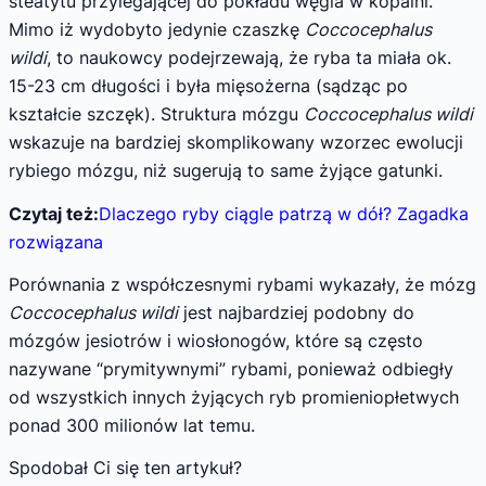
steatytu przylegającej do pokładu węgla w kopalni.
Mimo iż wydobyto jedynie czaszkę
Coccocephalus
wildi
, to naukowcy podejrzewają, że ryba ta miała ok.
15-23 cm długości i była mięsożerna (sądząc po
kształcie szczęk). Struktura mózgu
Coccocephalus wildi
wskazuje na bardziej skomplikowany wzorzec ewolucji
rybiego mózgu, niż sugerują to same żyjące gatunki.
Czytaj też:
Dlaczego ryby ciągle patrzą w dół? Zagadka
rozwiązana
Porównania z współczesnymi rybami wykazały, że mózg
Coccocephalus wildi
jest najbardziej podobny do
mózgów jesiotrów i wiosłonogów, które są często
nazywane “prymitywnymi” rybami, ponieważ odbiegły
od wszystkich innych żyjących ryb promieniopłetwych
ponad 300 milionów lat temu.
Spodobał Ci się ten artykuł?