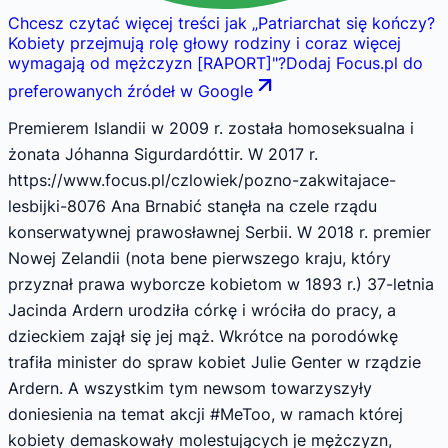
Chcesz czytać więcej treści jak
„
Patriarchat się kończy?
Kobiety przejmują rolę głowy rodziny i coraz więcej
wymagają od mężczyzn [RAPORT]
"
?
Dodaj Focus.pl do
preferowanych źródeł w Google
Premierem Islandii w 2009 r. została homoseksualna i
żonata Jóhanna Sigurdardóttir. W 2017 r.
https://www.focus.pl/czlowiek/pozno-zakwitajace-
lesbijki-8076 Ana Brnabić stanęła na czele rządu
konserwatywnej prawosławnej Serbii. W 2018 r. premier
Nowej Zelandii (nota bene pierwszego kraju, który
przyznał prawa wyborcze kobietom w 1893 r.) 37-letnia
Jacinda Ardern urodziła córkę i wróciła do pracy, a
dzieckiem zajął się jej mąż. Wkrótce na porodówkę
trafiła minister do spraw kobiet Julie Genter w rządzie
Ardern. A wszystkim tym newsom towarzyszyły
doniesienia na temat akcji #MeToo, w ramach której
kobiety demaskowały molestujących je mężczyzn,