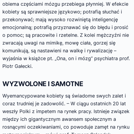
obiema częściami mózgu przebiega płynniej. W efekcie
kobiety są sprawniejsze językowo; potrafią słuchać i
przekonywać; mają wysoko rozwiniętą inteligencję
emocjonalną; potrafią przyznawać się do błędu i prosić
o pomoc; są pracowite i rzetelne. Z kolei mężczyźni nie
zwracają uwagi na mimikę, mowę ciała, gorzej się
komunikują, są nastawieni na walkę i rywalizację –
wyjaśnia w książce pt. „Ona, on i mózg” psychiatra prof.
Piotr Gałecki.
WYZWOLONE I SAMOTNE
Wyemancypowane kobiety są świadome swych zalet i
coraz trudniej je zadowolić. – W ciągu ostatnich 20 lat
weszły Polki z impetem na rynek pracy. Istnieje związek
między ich gigantycznym awansem społecznym a
rosnącymi oczekiwaniami, co powoduje zamęt na rynku