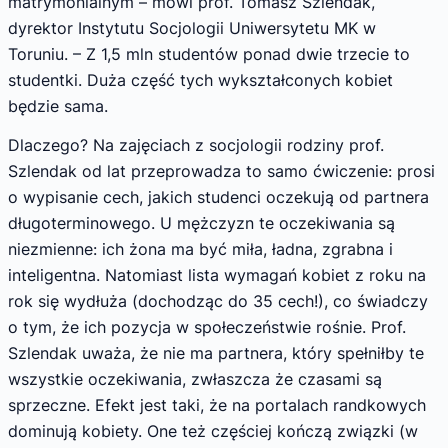
matrymonialnym – mówi prof. Tomasz Szlendak,
dyrektor Instytutu Socjologii Uniwersytetu MK w
Toruniu. – Z 1,5 mln studentów ponad dwie trzecie to
studentki. Duża część tych wykształconych kobiet
będzie sama.
Dlaczego? Na zajęciach z socjologii rodziny prof.
Szlendak od lat przeprowadza to samo ćwiczenie: prosi
o wypisanie cech, jakich studenci oczekują od partnera
długoterminowego. U mężczyzn te oczekiwania są
niezmienne: ich żona ma być miła, ładna, zgrabna i
inteligentna. Natomiast lista wymagań kobiet z roku na
rok się wydłuża (dochodząc do 35 cech!), co świadczy
o tym, że ich pozycja w społeczeństwie rośnie. Prof.
Szlendak uważa, że nie ma partnera, który spełniłby te
wszystkie oczekiwania, zwłaszcza że czasami są
sprzeczne. Efekt jest taki, że na portalach randkowych
dominują kobiety. One też częściej kończą związki (w