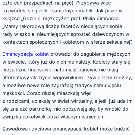
czterech przypadkach na pięć). Przybywa więc
rozwódek, singielek i samotnych matek. Jak pisze w
książce „Gdzie ci mężczyźni” prof. Philip Zimbardo:
„Mamy rekordową liczbę facetów niedających sobie
rady w szkole, nieumiejących sprostać dziewczynom w
kontaktach społecznych i kobietom w sferze seksualnej”.
Emancypacja kobiet
prowadzi do zagubienia mężczyzn
w świecie, który już do nich nie należy. Kobiety stały się
niezależne finansowo, natomiast panowie nie mają
alternatywy dla bycia wojownikiem i żywicielem rodziny,
a możliwe nowe role zagrażają tradycyjnemu ujęciu
męskości. Coraz dłużej mieszkają więc
z rodzicami, uciekają w świat wirtualny, a jeśli już uda im
się znaleźć partnerkę, nie poczuwają się, by wnosić do
związku cokolwiek poza własnym istnieniem.
Zawodowa i życiowa emancypacja kobiet może budzić