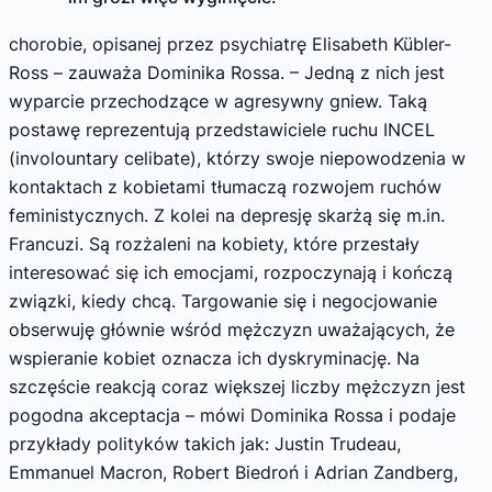
chorobie, opisanej przez psychiatrę Elisabeth Kübler-
Ross – zauważa Dominika Rossa. – Jedną z nich jest
wyparcie przechodzące w agresywny gniew. Taką
postawę reprezentują przedstawiciele ruchu INCEL
(involountary celibate), którzy swoje niepowodzenia w
kontaktach z kobietami tłumaczą rozwojem ruchów
feministycznych. Z kolei na depresję skarżą się m.in.
Francuzi. Są rozżaleni na kobiety, które przestały
interesować się ich emocjami, rozpoczynają i kończą
związki, kiedy chcą. Targowanie się i negocjowanie
obserwuję głównie wśród mężczyzn uważających, że
wspieranie kobiet oznacza ich dyskryminację. Na
szczęście reakcją coraz większej liczby mężczyzn jest
pogodna akceptacja – mówi Dominika Rossa i podaje
przykłady polityków takich jak: Justin Trudeau,
Emmanuel Macron, Robert Biedroń i Adrian Zandberg,