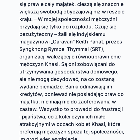
się prawie cały majątek, cieszą się znacznie
większą swobodą obyczajową niż w reszcie
kraju. – W mojej społeczności mężczyźni
przydają się tylko do rozpłodu. Czuję się
bezużyteczny – żalił się indyjskiemu
magazynowi „Caravan” Keith Pariat, prezes
Syngkhong Rympei Thymmai (SRT),
organizacji walczącej o równouprawnienie
mężczyzn Khasi. Są oni zobowiązani do
utrzymywania gospodarstwa domowego,
ale nie mogą decydować, na co zostaną
wydane pieniądze. Banki odmawiają im
kredytów, ponieważ nie posiadając praw do
majątku, nie mają nic do zaoferowania w
zastaw. Wszystko to prowadzi do frustracji
i pijaństwa, co z kolei czyni ich mało
atrakcyjnymi w oczach kobiet Khasi, które
preferują mężczyzn spoza tej społeczności,
im grozi więc wyginięcie.