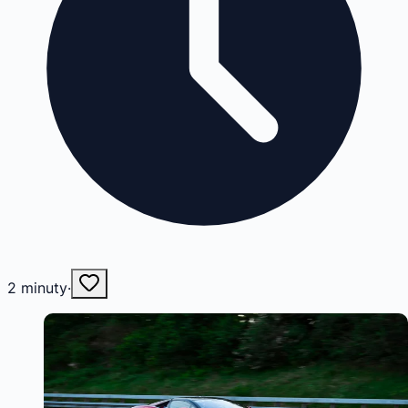
2
minuty
·