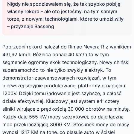
Nigdy nie spodziewałem się, że tak szybko pobiję
własny rekord – ale oto jesteśmy, na tym samym
torze, z nowymi technologiami, które to umożliwiły
– przyznaje Basseng
Poprzedni rekord należał do Rimac Nevera R z wynikiem
431,62 km/h. Różnica ponad 40 km/h to w tym
segmencie ogromny skok technologiczny. Nowy chiński
supersamochód to nie tylko zwykły elektryk. To
demonstrator zaawansowanych rozwiązań, w tym
pierwszej seryjnie produkowanej platformy o napięciu
1200V. Dzięki temu ładowanie jest szybsze, a całość
działa efektywniej. Kluczowy jest system e4: cztery
silniki wirujące z prędkością 30 000 obrotów na minutę.
Każdy daje 555 kW mocy szczytowej, co daje łączną
moc przekraczającą 3000 KM. Stosunek mocy do masy
wynosi 1217 KM na tonę, co plasuje auto w ścisłej