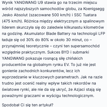
Wynik YANGWANG U9 stawia go na trzecim miejscu
wśród najszybszych samochodów globu, za Koenigsegg
Jesko Absolut (szacowane 500 km/h) i SSC Tuatara
(475 km/h). Różnica między elektrycznym a spalinowym
liderem skurczyła się do zaledwie kilkunastu kilometrów
na godzinę. Akumulator Blade Battery na technologii LFP
ładuje się od 30% do 80% w około 30 minut, co –
przynajmniej teoretycznie – czyni ten supersamochód
względnie praktycznym. Sukces BYD i submarki
YANGWANG pokazuje rosnącą siłę chińskich
producentów na globalnym rynku EV. To już nie jest
gonienie zachodnich konkurentów, lecz ich
wyprzedzanie w kluczowych parametrach. Jak na razie
trudno jest ocenić realny wpływ takich rekordów na
światowe rynki, ale nie da się ukryć, że Azjaci stają się
poważnymi graczami w wyścigu technologicznym.
Spodobał Ci się ten artykuł?