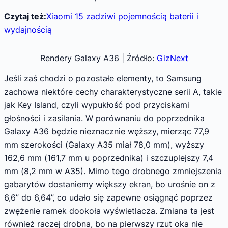
Czytaj też:
Xiaomi 15 zadziwi pojemnością baterii i
wydajnością
Rendery Galaxy A36 | Źródło:
GizNext
Jeśli zaś chodzi o pozostałe elementy, to Samsung
zachowa niektóre cechy charakterystyczne serii A, takie
jak Key Island, czyli wypukłość pod przyciskami
głośności i zasilania. W porównaniu do poprzednika
Galaxy A36 będzie nieznacznie węższy, mierząc 77,9
mm szerokości (Galaxy A35 miał 78,0 mm), wyższy
162,6 mm (161,7 mm u poprzednika) i szczuplejszy 7,4
mm (8,2 mm w A35). Mimo tego drobnego zmniejszenia
gabarytów dostaniemy większy ekran, bo urośnie on z
6,6” do 6,64”, co udało się zapewne osiągnąć poprzez
zwężenie ramek dookoła wyświetlacza. Zmiana ta jest
również raczej drobna, bo na pierwszy rzut oka nie