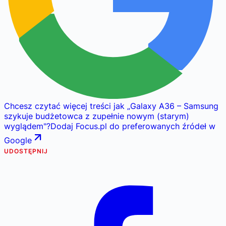
Chcesz czytać więcej treści jak
„
Galaxy A36 – Samsung
szykuje budżetowca z zupełnie nowym (starym)
wyglądem
"
?
Dodaj Focus.pl do preferowanych źródeł w
Google
UDOSTĘPNIJ