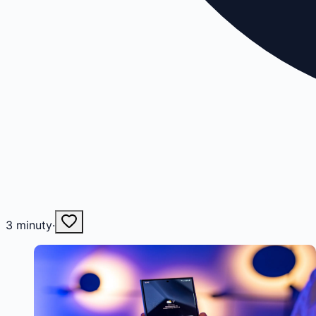
3
minuty
·