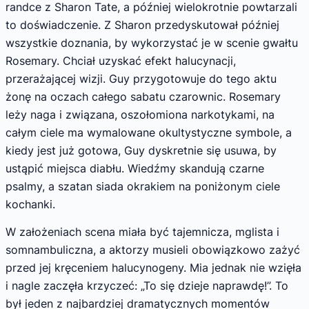
randce z Sharon Tate, a później wielokrotnie powtarzali
to doświadczenie. Z Sharon przedyskutował później
wszystkie doznania, by wykorzystać je w scenie gwałtu
Rosemary. Chciał uzyskać efekt halucynacji,
przerażającej wizji. Guy przygotowuje do tego aktu
żonę na oczach całego sabatu czarownic. Rosemary
leży naga i związana, oszołomiona narkotykami, na
całym ciele ma wymalowane okultystyczne symbole, a
kiedy jest już gotowa, Guy dyskretnie się usuwa, by
ustąpić miejsca diabłu. Wiedźmy skandują czarne
psalmy, a szatan siada okrakiem na poniżonym ciele
kochanki.
W założeniach scena miała być tajemnicza, mglista i
somnambuliczna, a aktorzy musieli obowiązkowo zażyć
przed jej kręceniem halucynogeny. Mia jednak nie wzięła
i nagle zaczęła krzyczeć: „To się dzieje naprawdę!”. To
był jeden z najbardziej dramatycznych momentów