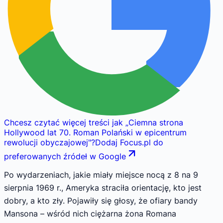
Chcesz czytać więcej treści jak
„
Ciemna strona
Hollywood lat 70. Roman Polański w epicentrum
rewolucji obyczajowej
"
?
Dodaj Focus.pl do
preferowanych źródeł w Google
Po wydarzeniach, jakie miały miejsce nocą z 8 na 9
sierpnia 1969 r., Ameryka straciła orientację, kto jest
dobry, a kto zły. Pojawiły się głosy, że ofiary bandy
Mansona – wśród nich ciężarna żona Romana