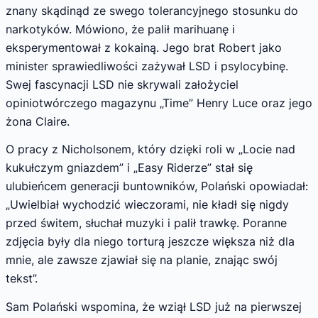
znany skądinąd ze swego tolerancyjnego stosunku do
narkotyków. Mówiono, że palił marihuanę i
eksperymentował z kokainą. Jego brat Robert jako
minister sprawiedliwości zażywał LSD i psylocybinę.
Swej fascynacji LSD nie skrywali założyciel
opiniotwórczego magazynu „Time” Henry Luce oraz jego
żona Claire.
O pracy z Nicholsonem, który dzięki roli w „Locie nad
kukułczym gniazdem” i „Easy Riderze” stał się
ulubieńcem generacji buntowników, Polański opowiadał:
„Uwielbiał wychodzić wieczorami, nie kładł się nigdy
przed świtem, słuchał muzyki i palił trawkę. Poranne
zdjęcia były dla niego torturą jeszcze większa niż dla
mnie, ale zawsze zjawiał się na planie, znając swój
tekst”.
Sam Polański wspomina, że wziął LSD już na pierwszej