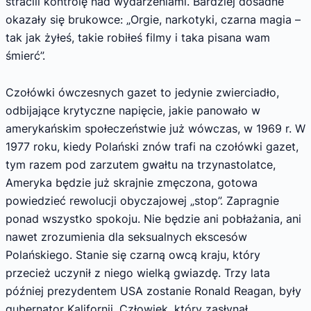
stracili kontrolę nad wydarzeniami. Bardziej dosadne
okazały się brukowce: „Orgie, narkotyki, czarna magia –
tak jak żyłeś, takie robiłeś filmy i taka pisana wam
śmierć”.
Czołówki ówczesnych gazet to jedynie zwierciadło,
odbijające krytyczne napięcie, jakie panowało w
amerykańskim społeczeństwie już wówczas, w 1969 r. W
1977 roku, kiedy Polański znów trafi na czołówki gazet,
tym razem pod zarzutem gwałtu na trzynastolatce,
Ameryka będzie już skrajnie zmęczona, gotowa
powiedzieć rewolucji obyczajowej „stop”. Zapragnie
ponad wszystko spokoju. Nie będzie ani pobłażania, ani
nawet zrozumienia dla seksualnych ekscesów
Polańskiego. Stanie się czarną owcą kraju, który
przecież uczynił z niego wielką gwiazdę. Trzy lata
później prezydentem USA zostanie Ronald Reagan, były
gubernator Kalifornii. Człowiek, który zasłynął