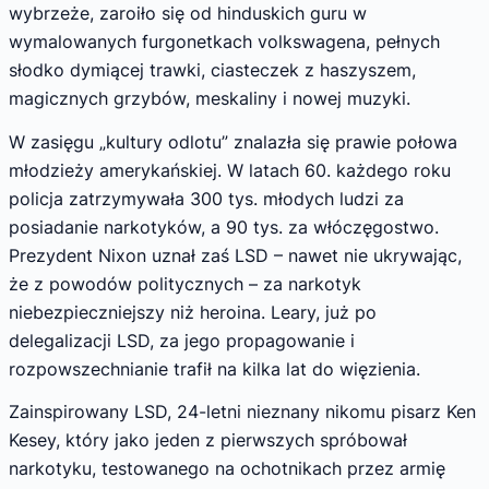
wybrzeże, zaroiło się od hinduskich guru w
wymalowanych furgonetkach volkswagena, pełnych
słodko dymiącej trawki, ciasteczek z haszyszem,
magicznych grzybów, meskaliny i nowej muzyki.
W zasięgu „kultury odlotu” znalazła się prawie połowa
młodzieży amerykańskiej. W latach 60. każdego roku
policja zatrzymywała 300 tys. młodych ludzi za
posiadanie narkotyków, a 90 tys. za włóczęgostwo.
Prezydent Nixon uznał zaś LSD – nawet nie ukrywając,
że z powodów politycznych – za narkotyk
niebezpieczniejszy niż heroina. Leary, już po
delegalizacji LSD, za jego propagowanie i
rozpowszechnianie trafił na kilka lat do więzienia.
Zainspirowany LSD, 24-letni nieznany nikomu pisarz Ken
Kesey, który jako jeden z pierwszych spróbował
narkotyku, testowanego na ochotnikach przez armię