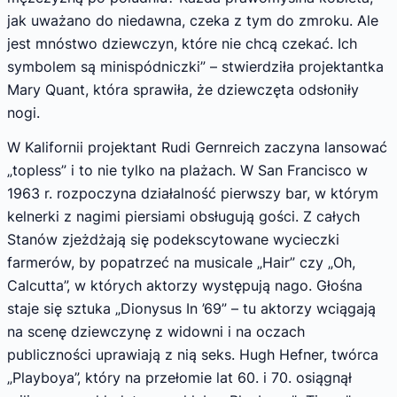
jak uważano do niedawna, czeka z tym do zmroku. Ale
jest mnóstwo dziewczyn, które nie chcą czekać. Ich
symbolem są minispódniczki” – stwierdziła projektantka
Mary Quant, która sprawiła, że dziewczęta odsłoniły
nogi.
W Kalifornii projektant Rudi Gernreich zaczyna lansować
„topless” i to nie tylko na plażach. W San Francisco w
1963 r. rozpoczyna działalność pierwszy bar, w którym
kelnerki z nagimi piersiami obsługują gości. Z całych
Stanów zjeżdżają się podekscytowane wycieczki
farmerów, by popatrzeć na musicale „Hair” czy „Oh,
Calcutta”, w których aktorzy występują nago. Głośna
staje się sztuka „Dionysus In ’69” – tu aktorzy wciągają
na scenę dziewczynę z widowni i na oczach
publiczności uprawiają z nią seks. Hugh Hefner, twórca
„Playboya”, który na przełomie lat 60. i 70. osiągnął