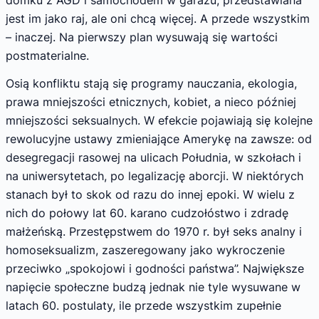
jest im jako raj, ale oni chcą więcej. A przede wszystkim
– inaczej. Na pierwszy plan wysuwają się wartości
postmaterialne.
Osią konfliktu stają się programy nauczania, ekologia,
prawa mniejszości etnicznych, kobiet, a nieco później
mniejszości seksualnych. W efekcie pojawiają się kolejne
rewolucyjne ustawy zmieniające Amerykę na zawsze: od
desegregacji rasowej na ulicach Południa, w szkołach i
na uniwersytetach, po legalizację aborcji. W niektórych
stanach był to skok od razu do innej epoki. W wielu z
nich do połowy lat 60. karano cudzołóstwo i zdradę
małżeńską. Przestępstwem do 1970 r. był seks analny i
homoseksualizm, zaszeregowany jako wykroczenie
przeciwko „spokojowi i godności państwa”. Największe
napięcie społeczne budzą jednak nie tyle wysuwane w
latach 60. postulaty, ile przede wszystkim zupełnie