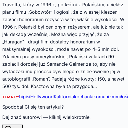
Travolta, który w 1996 r., po kłótni z Polańskim, uciekł z
planu filmu „Sobowtór” i ogłosił, że z własnej kieszeni
zapłaci honorarium reżysera w tej właśnie wysokości. W
1996 r. Polański był cenionym reżyserem, ale już nie tak
jak dekadę wcześniej. Można więc przyjąć, że za
„Huragan” i drugi film dostałby honorarium w
maksymalnej wysokości, może nawet po 4–5 mln dol.
Zdaniem prasy amerykańskiej, Polański w latach 90.
zapłacił dorosłej już Samancie Geimer za to, aby nie
wytaczała mu procesu cywilnego o zniesławienie jej w
autobiografii „Roman”. Padają różne kwoty: 150, a nawet
500 tys. dol. Kosztowna była ta przygoda…
hipisi
Hollywood
Kalifornia
kochanki
komunizm
miłoś
TEMATY:
Spodobał Ci się ten artykuł?
Daj znać autorowi — kliknij wielokrotnie.