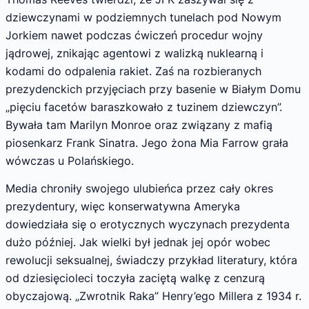
dziewczynami w podziemnych tunelach pod Nowym
Jorkiem nawet podczas ćwiczeń procedur wojny
jądrowej, znikając agentowi z walizką nuklearną i
kodami do odpalenia rakiet. Zaś na rozbieranych
prezydenckich przyjęciach przy basenie w Białym Domu
„pięciu facetów baraszkowało z tuzinem dziewczyn”.
Bywała tam Marilyn Monroe oraz związany z mafią
piosenkarz Frank Sinatra. Jego żona Mia Farrow grała
wówczas u Polańskiego.
Media chroniły swojego ulubieńca przez cały okres
prezydentury, więc konserwatywna Ameryka
dowiedziała się o erotycznych wyczynach prezydenta
dużo później. Jak wielki był jednak jej opór wobec
rewolucji seksualnej, świadczy przykład literatury, która
od dziesięcioleci toczyła zaciętą walkę z cenzurą
obyczajową. „Zwrotnik Raka” Henry’ego Millera z 1934 r.