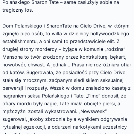
Polańskiego Sharon Tate – same zasłużyły sobie na
tragiczny los.
Dom Polańskiego i SharonTate na Cielo Drive, w którym
zginęło pięć osób, to willa w dzielnicy hollywoodzkiego
establishmentu, a oni sami to przedstawiciele elit. Z
drugiej strony mordercy – żyjąca w komunie „rodzina”
Mansona to twór zrodzony przez kontrkulturę, bękart,
nowotwór, chwast. A jednak… Prasa nie rozróżniała ofiar
od katów. Sugerowała, że posiadłość przy Cielo Drive
stała się mrocznym, zaćpanym siedliskiem seksualnej
perwersji i rozpusty. Wszak w domu znaleziono kasetę z
nagraniem seksu Polańskiego i Tate. „Time” donosił, że
ofiary mordu były nagie, Tate miała obcięte piersi, a
mężczyźni zostali wykastrowani. „Newsweek”
sugerował, jakoby zbrodnia była wynikiem odgrywania
rytualnej egzekucji, a odurzeni narkotykami uczestnicy