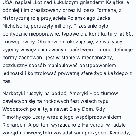
USA, napisał „Lot nad kukułczym gniazdem”. Książka, a
później film zrealizowany przez Milosza Formana, z
historyczną rolą przyjaciela Polańskiego Jacka
Nicholsona, poruszyły miliony. Przesłanie było
politycznie niepoprawne, typowe dla kontrkultury lat 60.
i nowej lewicy. Oto bowiem okazuje się, że wszyscy
żyjemy w więzieniu zwanym państwem. To ono definiuje
normy zachowań i jest w stanie w mechaniczny,
bezduszny sposób manipulować postępowaniem
jednostki i kontrolować prywatną sferę życia każdego z
nas.
Narkotyki ruszyły na podbój Ameryki – od tłumów
bawiących się na rockowych festiwalach typu
Woodstock po elity, a nawet Biały Dom. Gdy
Timothy’ego Leary wraz z jego współpracownikiem
Richardem Alpertem wyrzucano z Harvardu, w radzie
zarządu uniwersytetu zasiadał sam prezydent Kennedy,