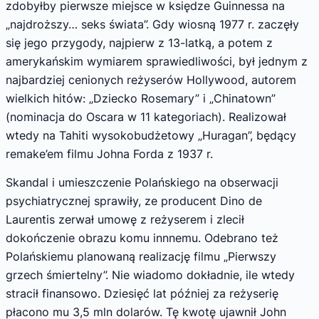
zdobyłby pierwsze miejsce w księdze Guinnessa na
„najdroższy… seks świata”. Gdy wiosną 1977 r. zaczęły
się jego przygody, najpierw z 13-latką, a potem z
amerykańskim wymiarem sprawiedliwości, był jednym z
najbardziej cenionych reżyserów Hollywood, autorem
wielkich hitów: „Dziecko Rosemary” i „Chinatown”
(nominacja do Oscara w 11 kategoriach). Realizował
wtedy na Tahiti wysokobudżetowy „Huragan”, będący
remake’em filmu Johna Forda z 1937 r.
Skandal i umieszczenie Polańskiego na obserwacji
psychiatrycznej sprawiły, ze producent Dino de
Laurentis zerwał umowę z reżyserem i zlecił
dokończenie obrazu komu innnemu. Odebrano też
Polańskiemu planowaną realizację filmu „Pierwszy
grzech śmiertelny”. Nie wiadomo dokładnie, ile wtedy
stracił finansowo. Dziesięć lat później za reżyserię
płacono mu 3,5 mln dolarów. Tę kwotę ujawnił John