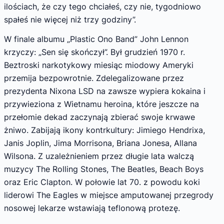
ilościach, że czy tego chciałeś, czy nie, tygodniowo
spałeś nie więcej niż trzy godziny”.
W finale albumu „Plastic Ono Band” John Lennon
krzyczy: „Sen się skończył”. Był grudzień 1970 r.
Beztroski narkotykowy miesiąc miodowy Ameryki
przemija bezpowrotnie. Zdelegalizowane przez
prezydenta Nixona LSD na zawsze wypiera kokaina i
przywieziona z Wietnamu heroina, które jeszcze na
przełomie dekad zaczynają zbierać swoje krwawe
żniwo. Zabijają ikony kontrkultury: Jimiego Hendrixa,
Janis Joplin, Jima Morrisona, Briana Jonesa, Allana
Wilsona. Z uzależnieniem przez długie lata walczą
muzycy The Rolling Stones, The Beatles, Beach Boys
oraz Eric Clapton. W połowie lat 70. z powodu koki
liderowi The Eagles w miejsce amputowanej przegrody
nosowej lekarze wstawiają teflonową protezę.