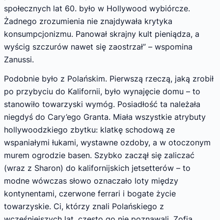
społecznych lat 60. było w Hollywood wybiórcze.
Żadnego zrozumienia nie znajdywała krytyka
konsumpcjonizmu. Panował skrajny kult pieniądza, a
wyścig szczurów nawet się zaostrzał” – wspomina
Zanussi.
Podobnie było z Polańskim. Pierwszą rzeczą, jaką zrobił
po przybyciu do Kalifornii, było wynajęcie domu – to
stanowiło towarzyski wymóg. Posiadłość ta należała
niegdyś do Cary’ego Granta. Miała wszystkie atrybuty
hollywoodzkiego zbytku: klatkę schodową ze
wspaniałymi łukami, wystawne ozdoby, a w otoczonym
murem ogrodzie basen. Szybko zaczął się zaliczać
(wraz z Sharon) do kalifornijskich jetsetterów – to
modne wówczas słowo oznaczało loty między
kontynentami, czerwone ferrari i bogate życie
towarzyskie. Ci, którzy znali Polańskiego z
wcześniejszych lat, często go nie poznawali. Zofia