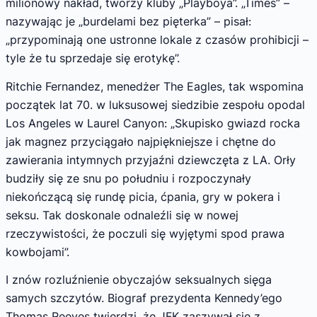
milionowy nakład, tworzy kluby „Playboya”. „Times” –
nazywając je „burdelami bez pięterka” – pisał:
„przypominają one ustronne lokale z czasów prohibicji –
tyle że tu sprzedaje się erotykę”.
Ritchie Fernandez, menedżer The Eagles, tak wspomina
początek lat 70. w luksusowej siedzibie zespołu opodal
Los Angeles w Laurel Canyon: „Skupisko gwiazd rocka
jak magnez przyciągało najpiękniejsze i chętne do
zawierania intymnych przyjaźni dziewczęta z LA. Orły
budziły się ze snu po południu i rozpoczynały
niekończącą się rundę picia, ćpania, gry w pokera i
seksu. Tak doskonale odnaleźli się w nowej
rzeczywistości, że poczuli się wyjętymi spod prawa
kowbojami”.
I znów rozluźnienie obyczajów seksualnych sięga
samych szczytów. Biograf prezydenta Kennedy’ego
Thomas Reeves twierdzi, że JFK zaszywał się z