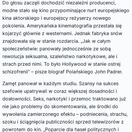
Do głosu zaczęli dochodzić niezależni producenci,
modne stało się kino przypominające nurt europejskiego
kina aktorskiego i europejscy reżyserzy nowego
pokolenia. Amerykańska kinematografia przestała się
kojarzyć głównie z westernami. Jednak fabryka snów
znajdowała się w stanie rozdarcia. „Jak w całym
społeczeństwie: panowały jednocześnie ze sobą
rewolucja seksualna, szaleństwo narkotykowe, ale i
strach przed nimi. To było Hollywood w stanie ostrej
schizofrenii” – pisze biograf Polańskiego John Padrer.
Zamęt panował w każdym studiu. Szansy na sukces
szefowie upatrywali w coraz większej dosadności i
dosłowności. Seks, narkotyki i przemoc traktowano już
nie jako problemy do skomentowania, ale środki do
wywołania zamierzonego efektu – podniecenia, strachu,
szoku i ściągnięcia publiczności sprzed telewizorów z
powrotem do kin. „Poparcie dla haseł politycznych i