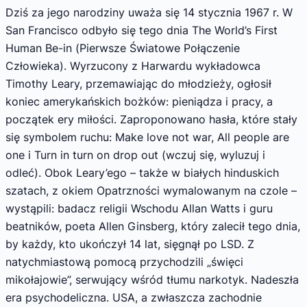
Dziś za jego narodziny uważa się 14 stycznia 1967 r. W
San Francisco odbyło się tego dnia The World’s First
Human Be-in (Pierwsze Światowe Połączenie
Człowieka). Wyrzucony z Harwardu wykładowca
Timothy Leary, przemawiając do młodzieży, ogłosił
koniec amerykańskich bożków: pieniądza i pracy, a
początek ery miłości. Zaproponowano hasła, które stały
się symbolem ruchu: Make love not war, All people are
one i Turn in turn on drop out (wczuj się, wyluzuj i
odleć). Obok Leary’ego – także w białych hinduskich
szatach, z okiem Opatrzności wymalowanym na czole –
wystąpili: badacz religii Wschodu Allan Watts i guru
beatników, poeta Allen Ginsberg, który zalecił tego dnia,
by każdy, kto ukończył 14 lat, sięgnął po LSD. Z
natychmiastową pomocą przychodzili „święci
mikołajowie”, serwujący wśród tłumu narkotyk. Nadeszła
era psychodeliczna. USA, a zwłaszcza zachodnie