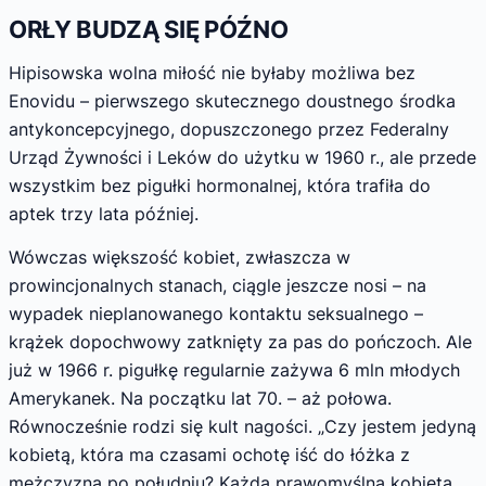
ORŁY BUDZĄ SIĘ PÓŹNO
Hipisowska wolna miłość nie byłaby możliwa bez
Enovidu – pierwszego skutecznego doustnego środka
antykoncepcyjnego, dopuszczonego przez Federalny
Urząd Żywności i Leków do użytku w 1960 r., ale przede
wszystkim bez pigułki hormonalnej, która trafiła do
aptek trzy lata później.
Wówczas większość kobiet, zwłaszcza w
prowincjonalnych stanach, ciągle jeszcze nosi – na
wypadek nieplanowanego kontaktu seksualnego –
krążek dopochwowy zatknięty za pas do pończoch. Ale
już w 1966 r. pigułkę regularnie zażywa 6 mln młodych
Amerykanek. Na początku lat 70. – aż połowa.
Równocześnie rodzi się kult nagości. „Czy jestem jedyną
kobietą, która ma czasami ochotę iść do łóżka z
mężczyzną po południu? Każda prawomyślna kobieta,