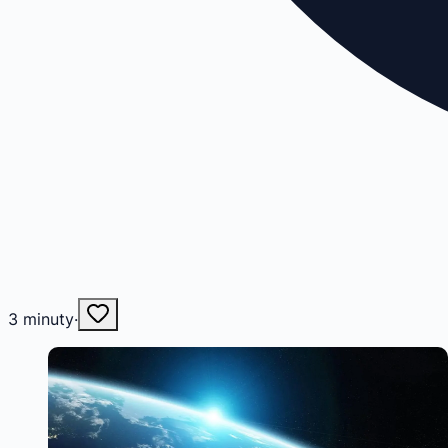
3
minuty
·