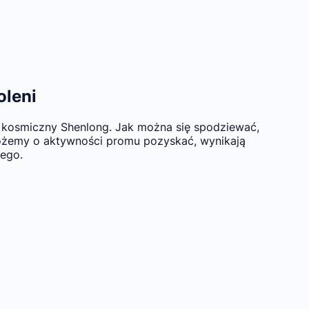
oleni
rom kosmiczny Shenlong. Jak można się spodziewać,
e możemy o aktywności promu pozyskać, wynikają
wego.