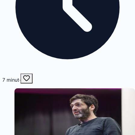
7
minut
·