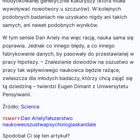
modyfikowanej genetycznie kukurydzy (która miała
wywoływać nowotwory u szczurów). W kolejnych
podobnych badaniach nie uzyskano nigdy ani takich
samych, ani nawet podobnych wyników.
W tym sensie Dan Ariely ma więc rację, nauka sama się
poprawia. Jednak co innego błędy, a co innego
fabrykowanie danych, by pasowały do przestawianej w
pracy hipotezy. – Znalezienie dowodów na oszustwo w
pracy tak wpływowego naukowca będzie rażące,
zwłaszcza dla młodych badaczy, którzy chcą zająć się
tą dziedziną – twierdzi Eugen Dimant z Uniwersytetu
Pensylwanii.
Źródło:
Science
Dan Ariely
fałszerstwo
TEMATY:
naukowe
oszustwa
psychologia
skandale
Spodobał Ci się ten artykuł?