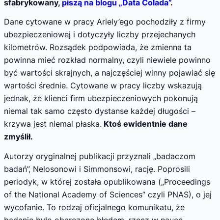
sfabrykowany,
piszą na blogu „Data Colada”
.
Dane cytowane w pracy Ariely’ego pochodziły z firmy
ubezpieczeniowej i dotyczyły liczby przejechanych
kilometrów. Rozsądek podpowiada, że zmienna ta
powinna mieć rozkład normalny, czyli niewiele powinno
być wartości skrajnych, a najczęściej winny pojawiać się
wartości średnie. Cytowane w pracy liczby wskazują
jednak, że klienci firm ubezpieczeniowych pokonują
niemal tak samo często dystanse każdej długości –
krzywa jest niemal płaska.
Ktoś ewidentnie dane
zmyślił.
Autorzy oryginalnej publikacji przyznali „badaczom
badań”, Nelosonowi i Simmonsowi, rację. Poprosili
periodyk, w której została opublikowana („Proceedings
of the National Academy of Sciences” czyli PNAS), o jej
wycofanie. To rodzaj oficjalnego komunikatu, że
badanie było obarczone błędem, rzecz w nauce