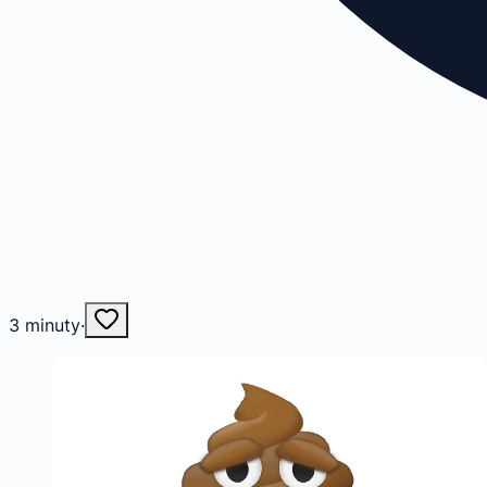
3
minuty
·