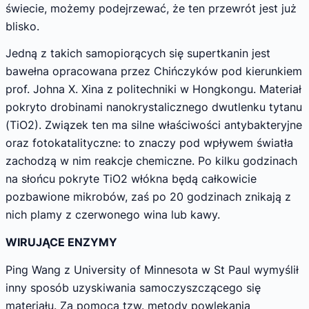
świecie, możemy podejrzewać, że ten przewrót jest już
blisko.
Jedną z takich samopiorących się supertkanin jest
bawełna opracowana przez Chińczyków pod kierunkiem
prof. Johna X. Xina z politechniki w Hongkongu. Materiał
pokryto drobinami nanokrystalicznego dwutlenku tytanu
(TiO2). Związek ten ma silne właściwości antybakteryjne
oraz fotokatalityczne: to znaczy pod wpływem światła
zachodzą w nim reakcje chemiczne. Po kilku godzinach
na słońcu pokryte TiO2 włókna będą całkowicie
pozbawione mikrobów, zaś po 20 godzinach znikają z
nich plamy z czerwonego wina lub kawy.
WIRUJĄCE ENZYMY
Ping Wang z University of Minnesota w St Paul wymyślił
inny sposób uzyskiwania samoczyszczącego się
materiału. Za pomocą tzw. metody powlekania