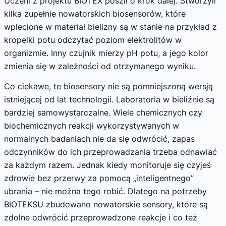
Uczeni z projektu BIOTEX poszli o krok dalej. Stworzyli
kilka zupełnie nowatorskich biosensorów, które
wplecione w materiał bielizny są w stanie na przykład z
kropelki potu odczytać poziom elektrolitów w
organizmie. Inny czujnik mierzy pH potu, a jego kolor
zmienia się w zależności od otrzymanego wyniku.
Co ciekawe, te biosensory nie są pomniejszoną wersją
istniejącej od lat technologii. Laboratoria w bieliźnie są
bardziej samowystarczalne. Wiele chemicznych czy
biochemicznych reakcji wykorzystywanych w
normalnych badaniach nie da się odwrócić, zapas
odczynników do ich przeprowadzania trzeba odnawiać
za każdym razem. Jednak kiedy monitoruje się czyjeś
zdrowie bez przerwy za pomocą „inteligentnego”
ubrania – nie można tego robić. Dlatego na potrzeby
BIOTEKSU zbudowano nowatorskie sensory, które są
zdolne odwrócić przeprowadzone reakcje i co też