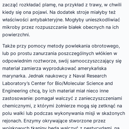
zacząć rozkładać plamę, na przykład z trawy, w chwili
kiedy się ona pojawi. Na dodatek stroje miałyby też
właściwości antybakteryjne. Mogłyby unieszkodliwiać
mikroby przez rozpuszczanie białek obecnych na ich
powierzchni.
Także przy pomocy metody powlekania obrotowego,
lub po prostu zanurzania poszczególnych włókien w
odpowiednim roztworze, swój samooczyszczający się
materiał zamierza wyprodukować amerykańska
marynarka. Jednak naukowcy z Naval Research
Laboratory’s Center for Bio/Molecular Science and
Engineering chcą, by ich materiał miał nieco inne
zastosowanie: pomagał walczyć z zanieczyszczeniami
chemicznymi, z którymi żołnierze mogą się zetknąć na
polu walki lub podczas wykonywania misji w skażonych
rejonach. Enzymy okrywające stworzone przez
wojskowych tkaniny będą walczyć z pestycydami, na