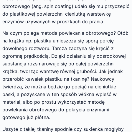
obrotowego (ang. spin coating) udało się mu przyczepić
do plastikowej powierzchni cieniutką warstewkę
enzymów używanych w proszkach do prania.
Na czym polega metoda powlekania obrotowego? Otóż
na krążku np. plastiku umieszcza się sporą porcję
dowolnego roztworu. Tarcza zaczyna się kręcić z
ogromną prędkością. Dzięki działaniu siły odśrodkowej
substancja rozsmarowuje się po całej powierzchni
krążka, tworząc warstwę równej grubości. Jak jednak
przerobić kawałek plastiku na tkaninę? Naukowcy
twierdzą, że można będzie go pociąć na cieniutkie
paski, a pozyskane w ten sposób włókna wpleść w
materiał, albo po prostu wykorzystać metodę
powlekania obrotowego do pokrycia enzymami
gotowego już płótna.
Uszyte z takiej tkaniny spodnie czy sukienka mogłyby