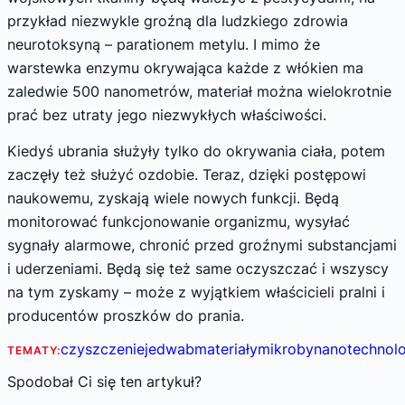
przykład niezwykle groźną dla ludzkiego zdrowia
neurotoksyną – parationem metylu. I mimo że
warstewka enzymu okrywająca każde z włókien ma
zaledwie 500 nanometrów, materiał można wielokrotnie
prać bez utraty jego niezwykłych właściwości.
Kiedyś ubrania służyły tylko do okrywania ciała, potem
zaczęły też służyć ozdobie. Teraz, dzięki postępowi
naukowemu, zyskają wiele nowych funkcji. Będą
monitorować funkcjonowanie organizmu, wysyłać
sygnały alarmowe, chronić przed groźnymi substancjami
i uderzeniami. Będą się też same oczyszczać i wszyscy
na tym zyskamy – może z wyjątkiem właścicieli pralni i
producentów proszków do prania.
czyszczenie
jedwab
materiały
mikroby
nanotechnolo
TEMATY:
Spodobał Ci się ten artykuł?