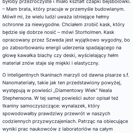
byłoby przezroczyste i miało kształt czapki bejsbolówki.
– Mam brata, który pracuje w przemyśle budowlanym.
Mówił mi, że wielu ludzi uważa istniejące hełmy
ochronne za niewygodne. Chciałem zrobić kask, który
będzie się dobrze nosić – mówi Storholmen. Kask
opracowany przez Szweda jest wyjątkowo wygodny, bo
po zabsorbowaniu energii uderzenia spadającego na
głowę kawałka blachy czy deski, wyścielający hełm
materiał znów staje się miękki i elastyczny.
O inteligentnych tkaninach marzyli od dawna pisarze s.f.
Nanomateriały, takie jak ten przedstawiony powyżej,
występują w powieści „Diamentowy Wiek” Neala
Stephensona. W tej samej powieści autor opisał też
tkaniny samoczyszczące: wynalazek, który
spowodowałby prawdziwy przewrót w naszych
codziennych przyzwyczajeniach. Patrząc na obiecujące
wyniki prac naukowców z laboratoriów na całym