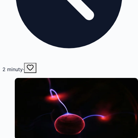
2
minuty
·