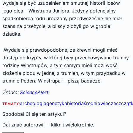
wydaje się być uzupełnieniem smutnej historii losów
jego ojca – Winstrupa Juniora. Jedyny potencjalny
spadkobierca rodu urodzony przedwcześnie nie miał
szans na przeżycie, a bliscy złożyli go w grobie
dziadka.
„Wydaje się prawdopodobne, że krewni mogli mieć
dostęp do krypty, w której były przechowywane trumny
rodziny Winstrupów, a tym samym mieli możliwość
złożenia płodu w jednej z trumien, w tym przypadku w
trumnie Pedera Winstrupa” – piszą badacze.
Źródło:
ScienceAlert
archeologia
genetyka
historia
średniowiecze
szczątk
TEMATY:
Spodobał Ci się ten artykuł?
Daj znać autorowi — kliknij wielokrotnie.