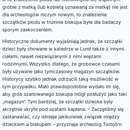
grobie z matką (lub kobietą uznawaną za matkę) nie jest
dla archeologów niczym nowym, to znalezienie
szczątków płodu w trumnie biskupa była dla badaczy
sporym zaskoczeniem.
Historyczne dokumenty wyjaśniają jednak, że szczątki
dzieci były chowane w katedrze w Lund także z innymi
ciałami, nawet niezwiązanymi z nimi więzami
rodzinnymi. Wszystko dlatego, że grobowce czasami
były używane jako tymczasowy magazyn szczątków.
Historycy szybko jednak odrzucili taką możliwość w
tym przypadku. Mało prawdopodobne wydało im się,
aby grób szanowanego biskupa mógł posłużyć jako taki
„magazyn”. Tym bardziej, że szczątki dziecka były
skrzętnie ukryte pod szatami kapłana. – Zaczęliśmy się
zastanawiać, czy istnieje jakikolwiek związek między
dzieckiem a biskupem – przyznaje archeolog Torbjörn