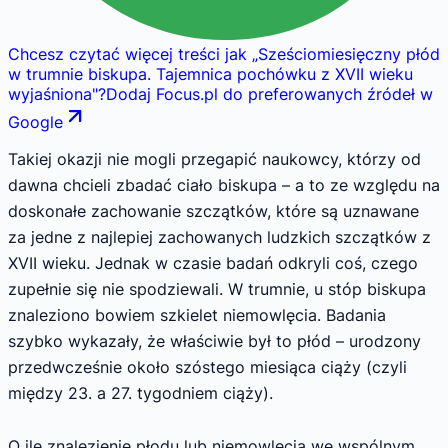
Chcesz czytać więcej treści jak
„
Sześciomiesięczny płód
w trumnie biskupa. Tajemnica pochówku z XVII wieku
wyjaśniona
"
?
Dodaj Focus.pl do preferowanych źródeł w
Google
Takiej okazji nie mogli przegapić naukowcy, którzy od
dawna chcieli zbadać ciało biskupa – a to ze względu na
doskonałe zachowanie szczątków, które są uznawane
za jedne z najlepiej zachowanych ludzkich szczątków z
XVII wieku. Jednak w czasie badań odkryli coś, czego
zupełnie się nie spodziewali. W trumnie, u stóp biskupa
znaleziono bowiem szkielet niemowlęcia. Badania
szybko wykazały, że właściwie był to płód – urodzony
przedwcześnie około szóstego miesiąca ciąży (czyli
między 23. a 27. tygodniem ciąży).
O ile znalezienie płodu lub niemowlęcia we wspólnym