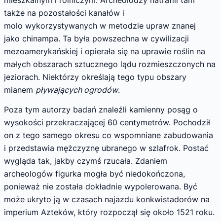
mieszkalnym i rolniczym. Archeolodzy natrafili tam
także na pozostałości kanałów i
molo wykorzystywanych w metodzie upraw znanej
jako chinampa. Ta była powszechna w cywilizacji
mezoamerykańskiej i opierała się na uprawie roślin na
małych obszarach sztucznego lądu rozmieszczonych na
jeziorach. Niektórzy określają tego typu obszary
mianem
pływających ogrodów
.
Poza tym autorzy badań znaleźli kamienny posąg o
wysokości przekraczającej 60 centymetrów. Pochodził
on z tego samego okresu co wspomniane zabudowania
i przedstawia mężczyznę ubranego w szlafrok. Postać
wygląda tak, jakby czymś rzucała. Zdaniem
archeologów figurka mogła być niedokończona,
ponieważ nie została dokładnie wypolerowana. Być
może ukryto ją w czasach najazdu konkwistadorów na
imperium Azteków, który rozpoczął się około 1521 roku.