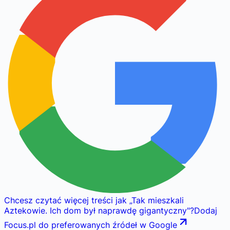
Chcesz czytać więcej treści jak
„
Tak mieszkali
Aztekowie. Ich dom był naprawdę gigantyczny
"
?
Dodaj
Focus.pl do preferowanych źródeł w Google