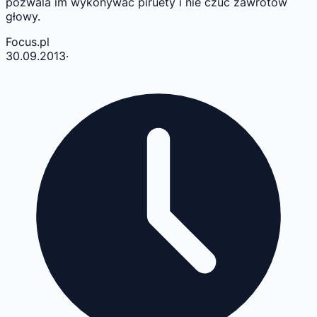
pozwala im wykonywać piruety i nie czuć zawrotów
głowy.
Focus.pl
30.09.2013
·