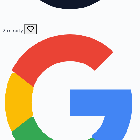
2
minuty
·