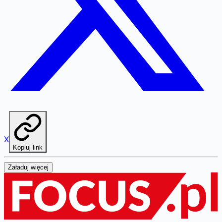
X
Kopiuj link
Załaduj więcej