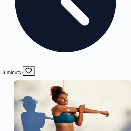
3
minuty
·